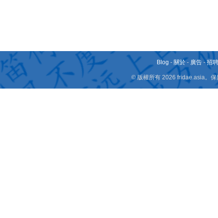
Blog
-
關於
-
廣告
-
招
© 版權所有 2026 fridae.a