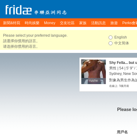
新聞&特寫
時尚娛樂
Money
交友社區
家族
活動訊息
旅遊
Perks會
Please select your preferred language.
English
請選擇你慣用的語言。
中文简体
请选择你惯用的语言。
Shy Fella... but
男性 | 54 |
5' 9"
/
Sydney, New Sou
對象為男生作為波
rushe
rushe
在線上: 5個月前
Please lo
用戶名