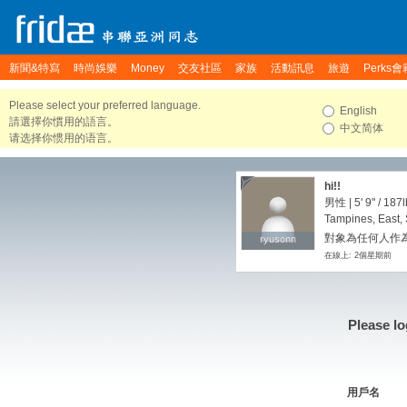
新聞&特寫
時尚娛樂
Money
交友社區
家族
活動訊息
旅遊
Perks會
Please select your preferred language.
English
請選擇你慣用的語言。
中文简体
请选择你惯用的语言。
hi!!
男性 |
5' 9"
/
187l
Tampines, East,
對象為任何人作為
ryusonn
ryusonn
在線上: 2個星期前
Please lo
用戶名