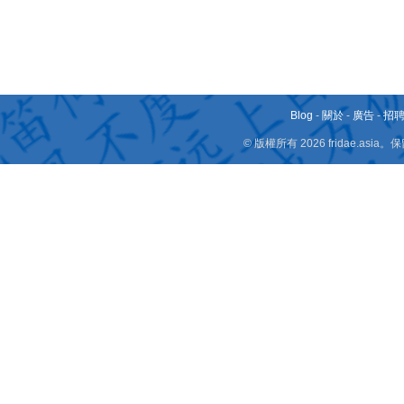
Blog
-
關於
-
廣告
-
招
© 版權所有 2026 fridae.a