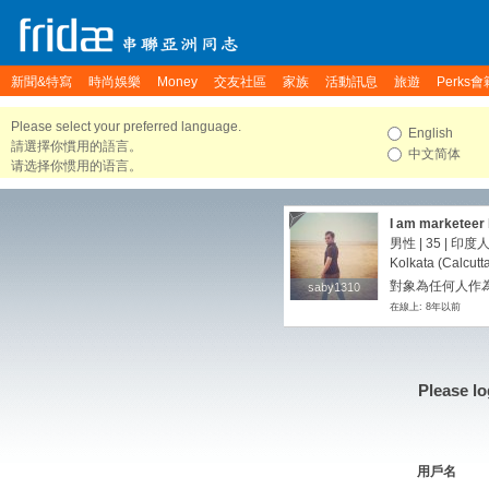
新聞&特寫
時尚娛樂
Money
交友社區
家族
活動訊息
旅遊
Perks會
Please select your preferred language.
English
請選擇你慣用的語言。
中文简体
请选择你惯用的语言。
I am marketeer 
男性 | 35 | 印
Kolkata (Calcutt
對象為任何人作
saby1310
saby1310
在線上: 8年以前
Please lo
用戶名