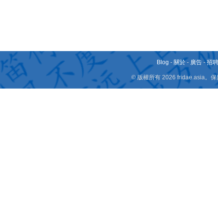
Blog
-
關於
-
廣告
-
招
© 版權所有 2026 fridae.a