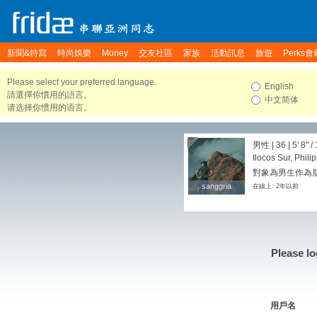
新聞&特寫
時尚娛樂
Money
交友社區
家族
活動訊息
旅遊
Perks會
Please select your preferred language.
English
請選擇你慣用的語言。
中文简体
请选择你惯用的语言。
男性 | 36 |
5' 8"
/
Ilocos Sur, Phili
對象為男生作為朋
sanggria
sanggria
在線上: 2年以前
Please lo
用戶名