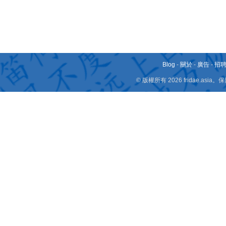
Blog
-
關於
-
廣告
-
招
© 版權所有 2026 fridae.a