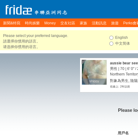
新聞&特寫
時尚娛樂
Money
交友社區
家族
活動訊息
旅遊
Perks會
Please select your preferred language.
English
請選擇你慣用的語言。
中文简体
请选择你惯用的语言。
aussie bear se
男性 | 70 |
6' 0"
/
Northern Territor
對象為男生, 陰陽
shippy
shippy
在線上: 2年以前
Please lo
用戶名