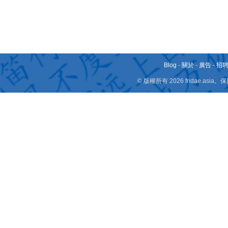
Blog
-
關於
-
廣告
-
招
© 版權所有 2026 fridae.a