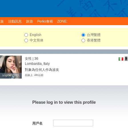
家族
活動訊息
旅遊
Perks會籍
ZONE:
English
台灣繁體
中文简体
香港繁體
女性 | 36
Lombardia, Italy
對象為任何人作為波友
sophie9500
sophie9500
在線上: 4年以前
Please log in to view this profile
用戶名