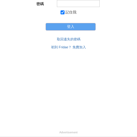
密碼
記住我
取回遺失的密碼
初到 Fridae？ 免費加入
Advertisement