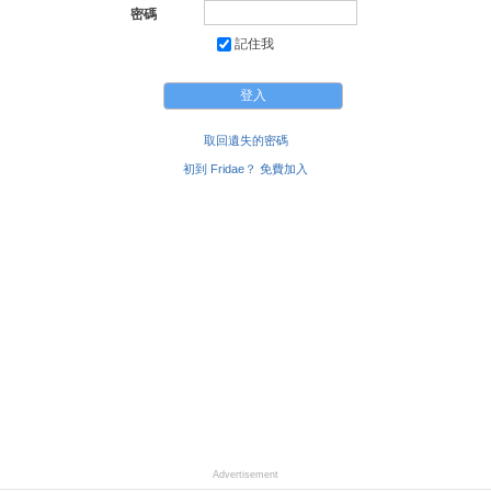
密碼
記住我
取回遺失的密碼
初到 Fridae？ 免費加入
Advertisement