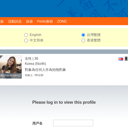
家族
活動訊息
旅遊
Perks會籍
ZONE:
English
台灣繁體
中文简体
香港繁體
女性 | 36
Korea (North)
對象為任何人作為拍拖對象
stephaniewang22
stephaniewang22
在線上: 3年以前
Please log in to view this profile
用戶名