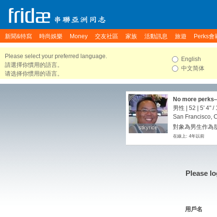
新聞&特寫
時尚娛樂
Money
交友社區
家族
活動訊息
旅遊
Perks會
Please select your preferred language.
English
請選擇你慣用的語言。
中文简体
请选择你惯用的语言。
No more perks-
男性 | 52 |
5' 4"
/
San Francisco, C
對象為男生作為朋友
stkyrice
stkyrice
在線上: 4年以前
Please lo
用戶名