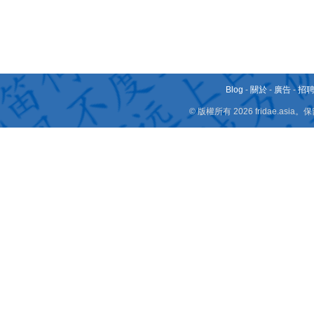
Blog
-
關於
-
廣告
-
招
© 版權所有 2026 fridae.a