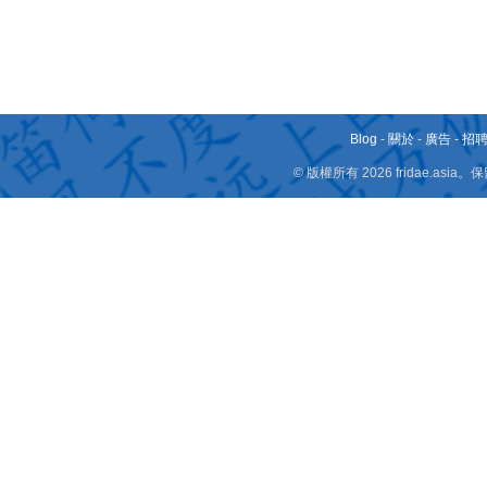
Blog
-
關於
-
廣告
-
招
© 版權所有 2026 fridae.a