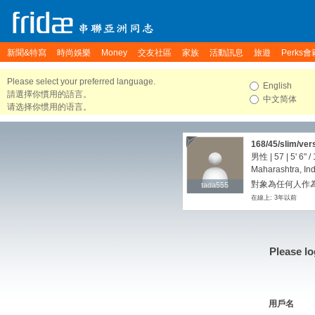
新聞&特寫
時尚娛樂
Money
交友社區
家族
活動訊息
旅遊
Perks會
Please select your preferred language.
English
請選擇你慣用的語言。
中文简体
请选择你惯用的语言。
168/45/slim/ver
男性 | 57 |
5' 6"
/
Maharashtra, Ind
對象為任何人作為
tada555
tada555
在線上: 3年以前
Please lo
用戶名