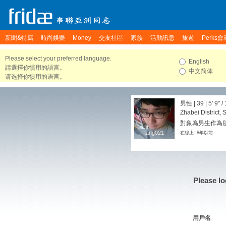
新聞&特寫
時尚娛樂
Money
交友社區
家族
活動訊息
旅遊
Perks會
Please select your preferred language.
English
請選擇你慣用的語言。
中文简体
请选择你惯用的语言。
男性 | 39 |
5' 9"
/
Zhabei District,
對象為男生作為朋友
tang021
tang021
在線上: 8年以前
Please lo
用戶名