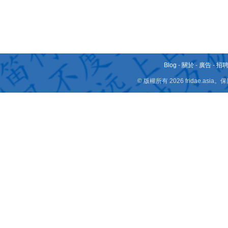
Blog
-
關於
-
廣告
-
招
© 版權所有 2026 fridae.a