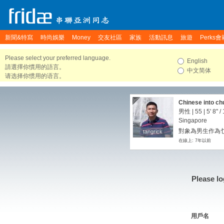
新聞&特寫
時尚娛樂
Money
交友社區
家族
活動訊息
旅遊
Perks會
Please select your preferred language.
English
請選擇你慣用的語言。
中文简体
请选择你惯用的语言。
Chinese into ch
男性 | 55 |
5' 8"
/
Singapore
對象為男生作為
tangrick
tangrick
在線上: 7年以前
Please lo
用戶名