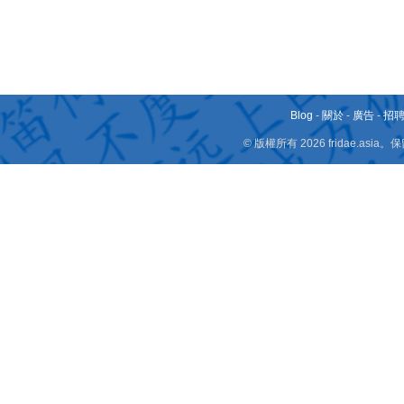
Blog
-
關於
-
廣告
-
招
© 版權所有 2026 fridae.a