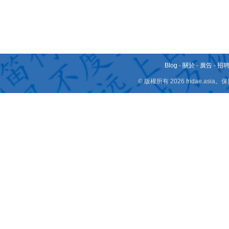
Blog
-
關於
-
廣告
-
招
© 版權所有 2026 fridae.a