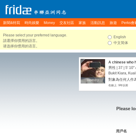
新聞&特寫
時尚娛樂
Money
交友社區
家族
活動訊息
旅遊
Perks會
Please select your preferred language.
English
請選擇你慣用的語言。
中文简体
请选择你惯用的语言。
A chinese who h
男性 | 37 |
5' 10"
Bukit Kiara, Kua
對象為任何人作為
tapestry
tapestry
在線上: 9年以前
Please lo
用戶名