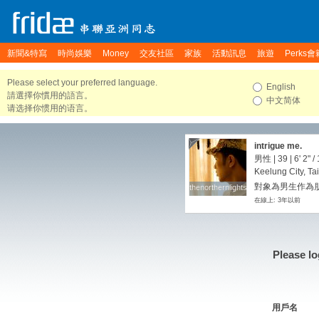
新聞&特寫
時尚娛樂
Money
交友社區
家族
活動訊息
旅遊
Perks會
Please select your preferred language.
English
請選擇你慣用的語言。
中文简体
请选择你惯用的语言。
intrigue me.
男性 | 39 |
6' 2"
/
Keelung City, T
對象為男生作為朋
thenorthernlights
thenorthernlights
在線上: 3年以前
Please lo
用戶名