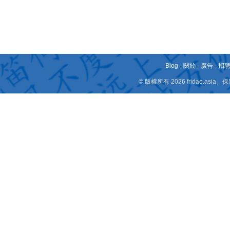
Blog
-
關於
-
廣告
-
招
© 版權所有 2026 fridae.a