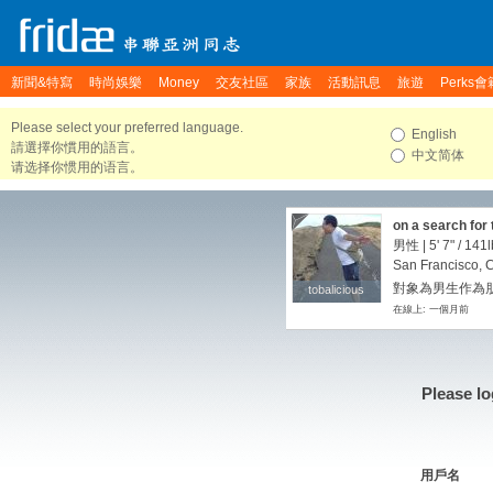
新聞&特寫
時尚娛樂
Money
交友社區
家族
活動訊息
旅遊
Perks會
Please select your preferred language.
English
請選擇你慣用的語言。
中文简体
请选择你惯用的语言。
on a search for 
男性 |
5' 7"
/
141l
San Francisco, C
對象為男生作為朋
tobalicious
tobalicious
在線上: 一個月前
Please lo
用戶名