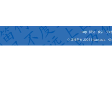
Blog
-
關於
-
廣告
-
招
© 版權所有 2026 fridae.a