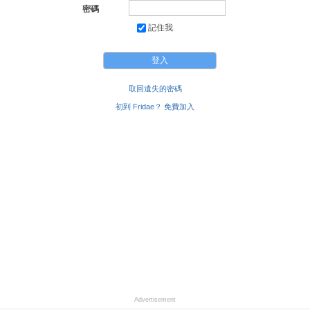
密碼
記住我
取回遺失的密碼
初到 Fridae？ 免費加入
Advertisement