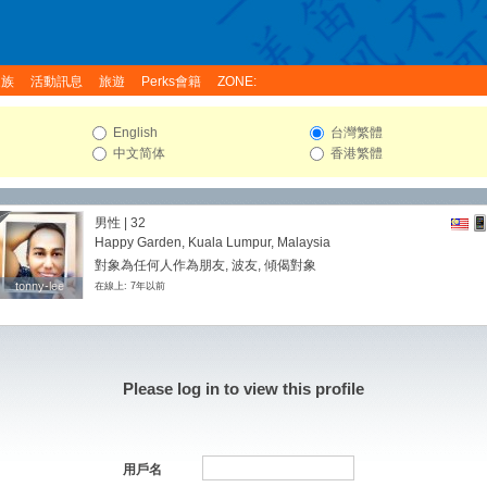
家族
活動訊息
旅遊
Perks會籍
ZONE:
English
台灣繁體
中文简体
香港繁體
男性 | 32
Happy Garden, Kuala Lumpur, Malaysia
對象為任何人作為朋友, 波友, 傾偈對象
tonny-lee
tonny-lee
在線上: 7年以前
Please log in to view this profile
用戶名