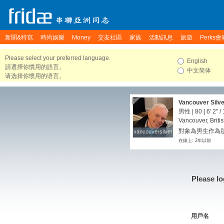
新聞&特寫
時尚娛樂
Money
交友社區
家族
活動訊息
旅遊
Perks會
Please select your preferred language.
English
請選擇你慣用的語言。
中文简体
请选择你惯用的语言。
Vancouver Silve
男性 | 80 |
6' 2"
/
Vancouver, Brit
對象為男生作為朋
vancouversilver
vancouversilver
在線上: 2年以前
Please lo
用戶名