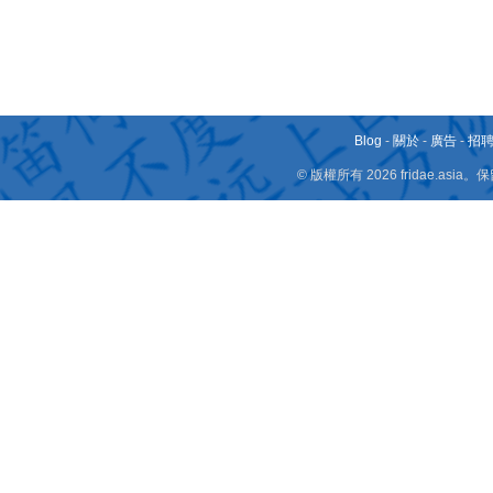
Blog
-
關於
-
廣告
-
招
© 版權所有 2026 fridae.a