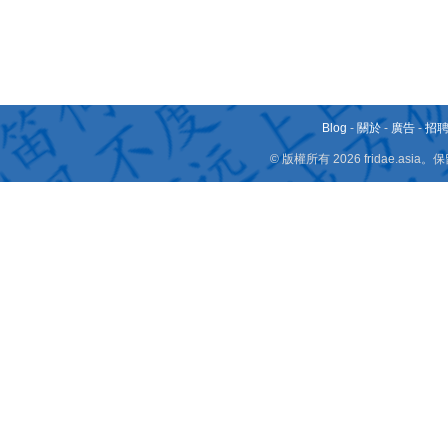
Blog
-
關於
-
廣告
-
招
© 版權所有 2026 fridae.a