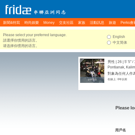
新聞&特寫
時尚娛樂
Money
交友社區
家族
活動訊息
旅遊
Perks會
Please select your preferred language.
English
請選擇你慣用的語言。
中文简体
请选择你惯用的语言。
男性 | 26 |
5' 5"
/
Pontianak, Kalim
對象為任何人作
verlys
verlys
在線上: 6年以前
Please lo
用戶名