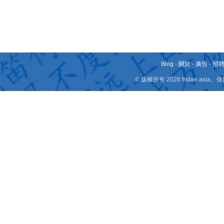
Blog
-
關於
-
廣告
-
招
© 版權所有 2026 fridae.a