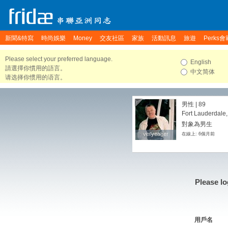
新聞&特寫
時尚娛樂
Money
交友社區
家族
活動訊息
旅遊
Perks會
Please select your preferred language.
English
請選擇你慣用的語言。
中文简体
请选择你惯用的语言。
男性 | 89
Fort Lauderdale,
對象為男生
veryeager
veryeager
在線上: 6個月前
Please lo
用戶名