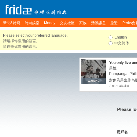
新聞&特寫
時尚娛樂
Money
交友社區
家族
活動訊息
旅遊
Perks會
Please select your preferred language.
English
請選擇你慣用的語言。
中文简体
请选择你惯用的语言。
You only live onc
男性
Pampanga, Phili
對象為男生作為朋
wangku
wangku
在線上: 4年以前
Please lo
用戶名