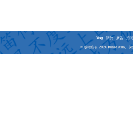
Blog
-
關於
-
廣告
-
招
© 版權所有 2026 fridae.a