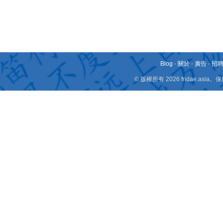
Blog
-
關於
-
廣告
-
招
© 版權所有 2026 fridae.a