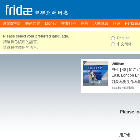
新聞&特寫
時尚娛樂
Money
交友社區
家族
活動訊息
旅遊
Perks會
Please select your preferred language.
English
請選擇你慣用的語言。
中文简体
请选择你惯用的语言。
William
男性 | 48 |
5' 7"
/
East, London En
對象為男生作為朋
wltnet
wltnet
在線上: 4個星期前
Please lo
用戶名