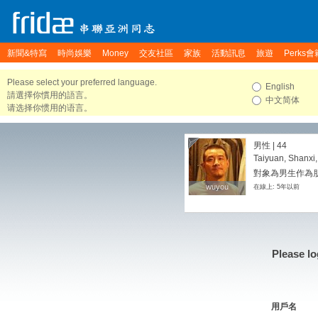
新聞&特寫
時尚娛樂
Money
交友社區
家族
活動訊息
旅遊
Perks會
Please select your preferred language.
English
請選擇你慣用的語言。
中文简体
请选择你惯用的语言。
男性 | 44
Taiyuan, Shanxi
對象為男生作為
wuyou
wuyou
在線上: 5年以前
Please lo
用戶名