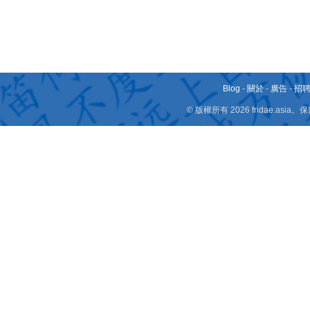
Blog
-
關於
-
廣告
-
招
© 版權所有 2026 fridae.a