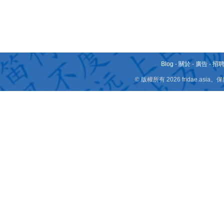
Blog
-
關於
-
廣告
-
招
© 版權所有 2026 fridae.a