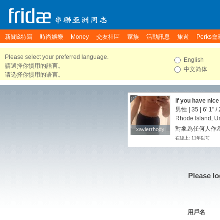
新聞&特寫
時尚娛樂
Money
交友社區
家族
活動訊息
旅遊
Perks會
Please select your preferred language.
English
請選擇你慣用的語言。
中文简体
请选择你惯用的语言。
if you have nice
男性 | 35 |
6' 1"
/
Rhode Island, Un
對象為任何人作
xavierrhody
xavierrhody
在線上: 11年以前
Please lo
用戶名