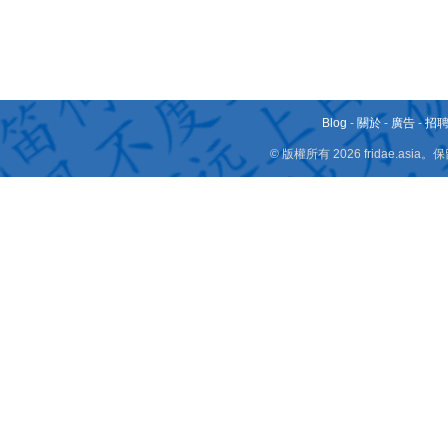
Blog
-
關於
-
廣告
-
招
© 版權所有 2026 fridae.a