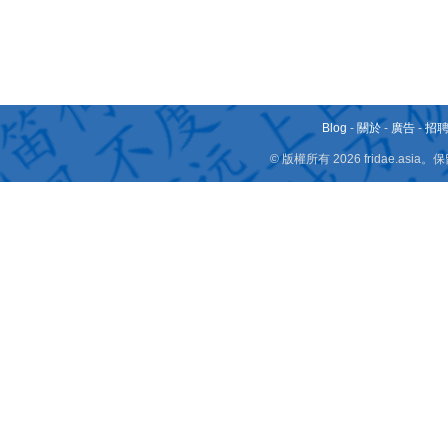
Blog
-
關於
-
廣告
-
招
© 版權所有 2026 fridae.a