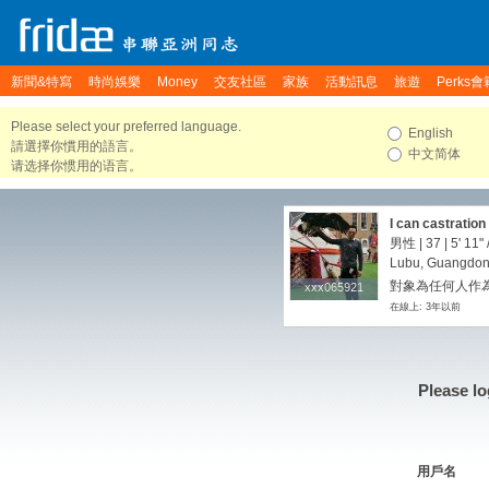
新聞&特寫
時尚娛樂
Money
交友社區
家族
活動訊息
旅遊
Perks會
Please select your preferred language.
English
請選擇你慣用的語言。
中文简体
请选择你惯用的语言。
I can castration
男性 | 37 |
5' 11"
Lubu, Guangdon
對象為任何人作為
xxx065921
xxx065921
在線上: 3年以前
Please lo
用戶名