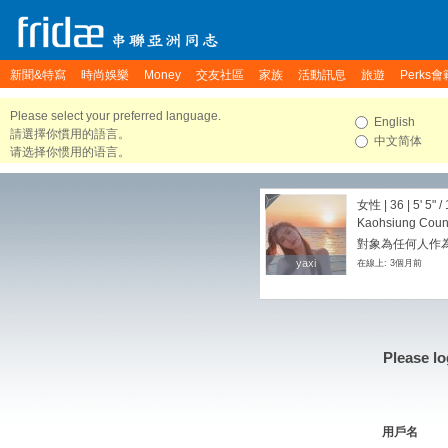
新聞&特寫
時尚娛樂
Money
交友社區
家族
活動訊息
旅遊
Perks會
Please select your preferred language.
English
請選擇你慣用的語言。
中文简体
请选择你惯用的语言。
女性 | 36 |
5' 5"
/
Kaohsiung Count
對象為任何人作為
yaxi
yaxi
在線上: 3個月前
Please lo
用戶名