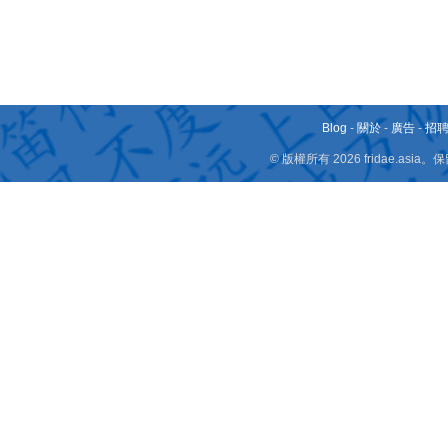
Blog
-
關於
-
廣告
-
招
© 版權所有 2026 fridae.a