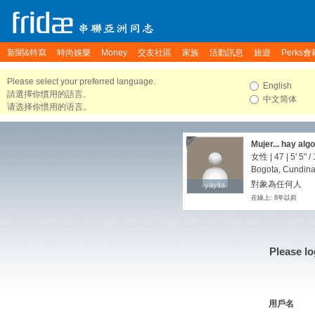
新聞&特寫
時尚娛樂
Money
交友社區
家族
活動訊息
旅遊
Perks會
Please select your preferred language.
English
請選擇你慣用的語言。
中文简体
请选择你惯用的语言。
Mujer... hay alg
女性 | 47 |
5' 5"
/
Bogota, Cundin
對象為任何人
yayita
yayita
在線上: 8年以前
Please lo
用戶名