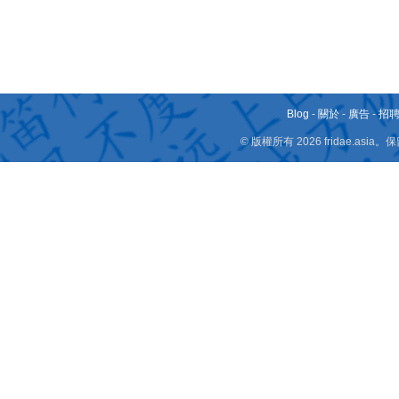
Blog
-
關於
-
廣告
-
招
© 版權所有 2026 fridae.a