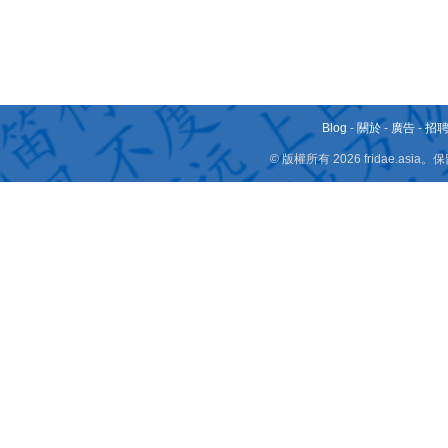
Blog
-
關於
-
廣告
-
招
© 版權所有 2026 fridae.a