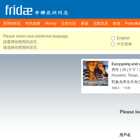
新聞&特寫
時尚娛樂
Money
交友社區
家族
活動訊息
旅遊
Perks會
Please select your preferred language.
English
請選擇你慣用的語言。
中文简体
请选择你惯用的语言。
Easygoing and v
男性 | 26 |
5' 5"
/
Houston, Texas, 
對象為男生作為
youngstudboy
youngstudboy
在線上: 一日前
Please lo
用戶名