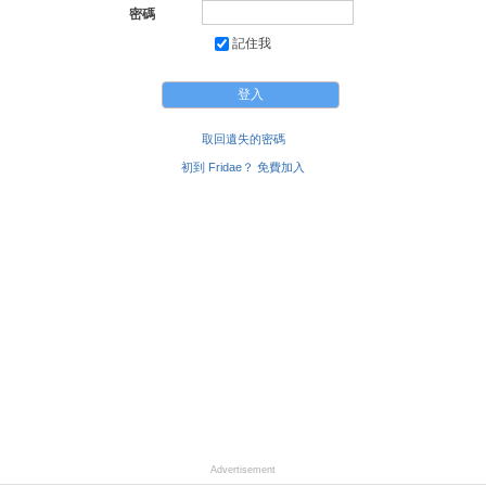
密碼
記住我
取回遺失的密碼
初到 Fridae？ 免費加入
Advertisement