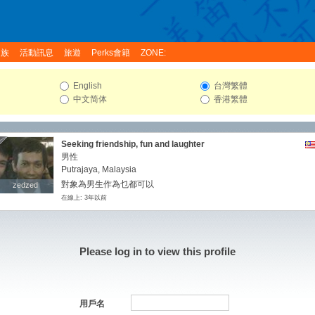
家族
活動訊息
旅遊
Perks會籍
ZONE:
English
台灣繁體
中文简体
香港繁體
Seeking friendship, fun and laughter
男性
Putrajaya, Malaysia
對象為男生作為乜都可以
zedzed
zedzed
在線上: 3年以前
Please log in to view this profile
用戶名