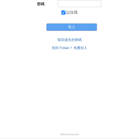
密碼
記住我
取回遺失的密碼
初到 Fridae？ 免費加入
Advertisement