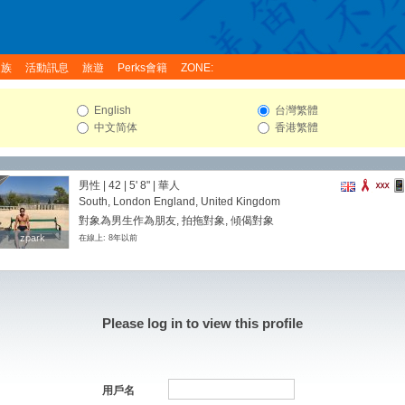
家族
活動訊息
旅遊
Perks會籍
ZONE:
English
台灣繁體
中文简体
香港繁體
男性 | 42 |
5' 8"
| 華人
South, London England, United Kingdom
對象為男生作為朋友, 拍拖對象, 傾偈對象
zpark
zpark
在線上: 8年以前
Please log in to view this profile
用戶名