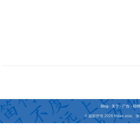
Blog
-
关于
-
广告
-
招
© 版权所有 2026 fridae.a