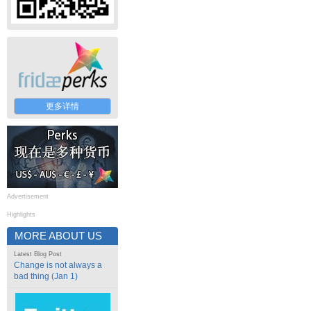
更多详情
Advertisement
Highlights
MORE ABOUT US
Latest Blog Post
Change is not always a
bad thing (Jan 1)