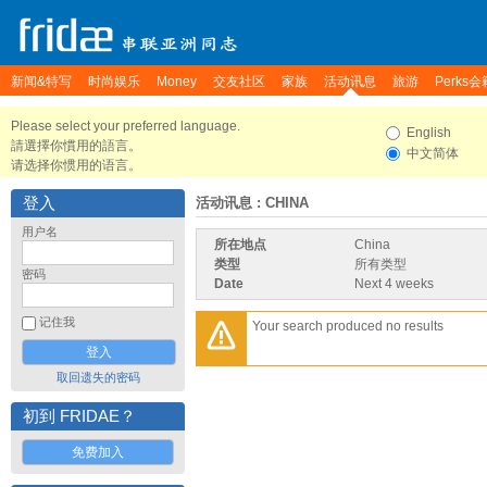
新闻&特写
时尚娱乐
Money
交友社区
家族
活动讯息
旅游
Perks会
Please select your preferred language.
English
請選擇你慣用的語言。
中文简体
请选择你惯用的语言。
登入
活动讯息
: CHINA
用户名
所在地点
China
类型
所有类型
密码
Date
Next 4 weeks
记住我
Your search produced no results
取回遗失的密码
初到 FRIDAE？
免费加入