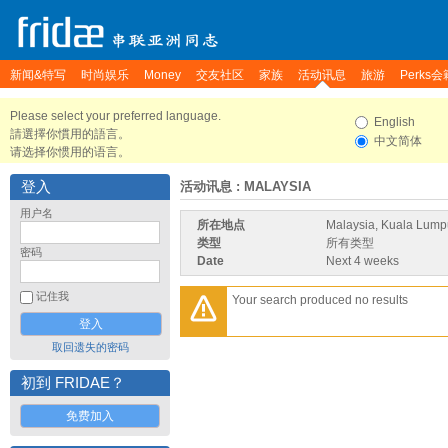
新闻&特写
时尚娱乐
Money
交友社区
家族
活动讯息
旅游
Perks会
Please select your preferred language.
English
請選擇你慣用的語言。
中文简体
请选择你惯用的语言。
登入
活动讯息
: MALAYSIA
用户名
所在地点
Malaysia, Kuala Lumpur
类型
所有类型
密码
Date
Next 4 weeks
记住我
Your search produced no results
取回遗失的密码
初到 FRIDAE？
免费加入