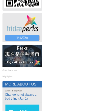
更多详情
Advertisement
Highlights
MORE ABOUT US
Latest Blog Post
Change is not always a
bad thing (Jan 1)