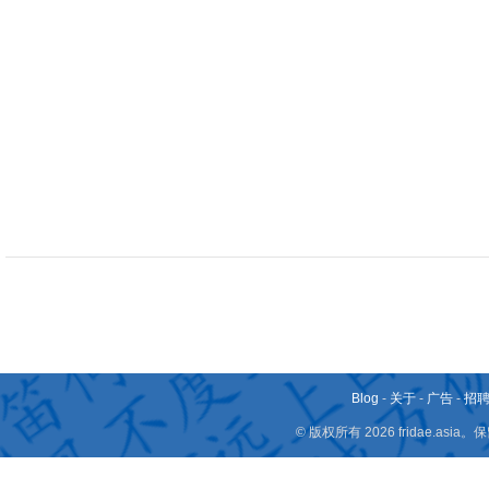
Blog
-
关于
-
广告
-
招
© 版权所有 2026 fridae.a