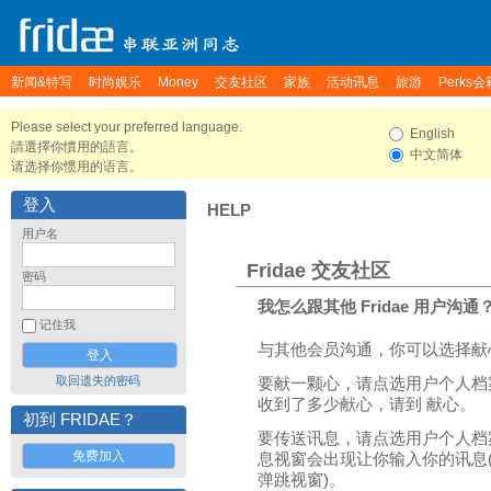
新闻&特写
时尚娱乐
Money
交友社区
家族
活动讯息
旅游
Perks会
Please select your preferred language.
English
請選擇你慣用的語言。
中文简体
请选择你惯用的语言。
登入
HELP
用户名
Fridae 交友社区
密码
我怎么跟其他 Fridae 用户沟通
记住我
与其他会员沟通，你可以选择献
取回遗失的密码
要献一颗心，请点选用户个人档
收到了多少献心，请到 献心。
初到 FRIDAE？
要传送讯息，请点选用户个人档
免费加入
息视窗会出现让你输入你的讯息
弹跳视窗)。