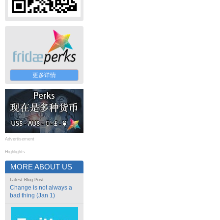
更多详情
Advertisement
Highlights
MORE ABOUT US
Latest Blog Post
Change is not always a
bad thing (Jan 1)