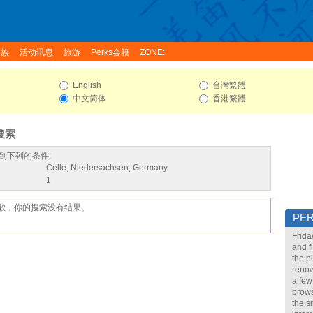
家族
活动讯息
旅游
Perks会籍
ZONE:
English
台灣繁體
中文简体
香港繁體
搜索
到下列的条件:
Celle, Niedersachsen, Germany
1
歉，你的搜索没有结果。
PE
Frida
and f
the p
renow
a few
brows
the s