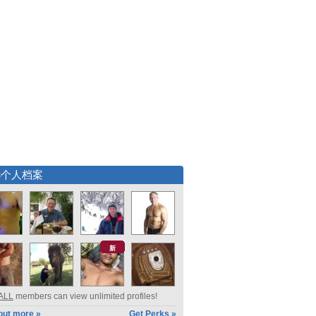
选个人档案
新
ALL
members can view unlimited profiles!
out more »
Get Perks »