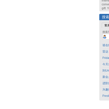
intere
conve
gift.
搜
常
搜索
谁在
雷达
Fri
今天
到Un
新会
进阶
兴趣
Fres