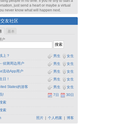
sting people in no time. If you’re shy to start a
rsation, just send a heart or maybe a virtual
 You never know what will happen next.
索交友社区
用
基本
用户
线上？
男生
女生
－侦测周边用户
男生
女生
dae流动App用户
男生
女生
生日！
男生
女生
ited States的游客
男生
女生
员!
7日
30日
搜索
搜索
h
照片
|
个人档案
|
博客