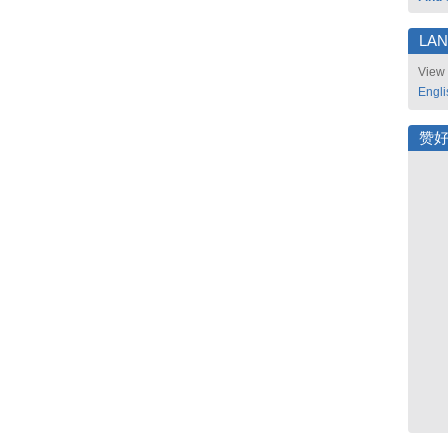
LA
View 
Engli
赞