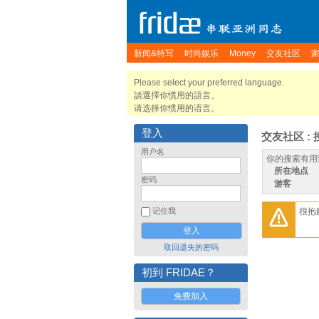
新闻&特写
时尚娱乐
Money
交友社区
Please select your preferred language.
請選擇你慣用的語言。
请选择你惯用的语言。
登入
交友社区 : 
用户名
你的搜索有用
所在地点
密码
游客
很抱
记住我
取回遗失的密码
初到 FRIDAE？
免费加入