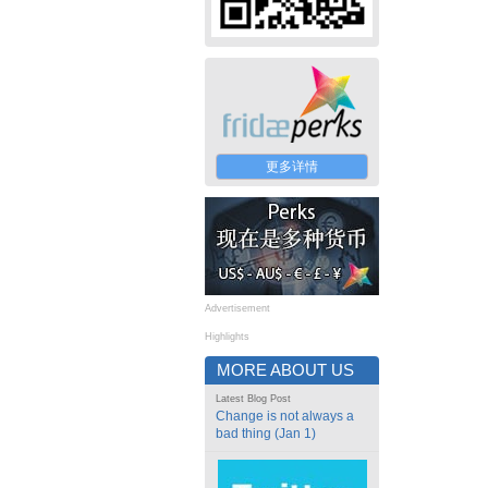
更多详情
Advertisement
Highlights
MORE ABOUT US
Latest Blog Post
Change is not always a
bad thing (Jan 1)