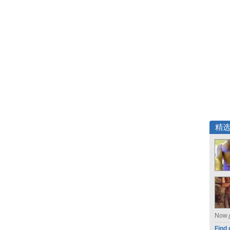
精
Now
Find 