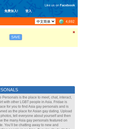
Like us on
Facebook
免费加入!
登入
4,692
SAVE
RSONALS
e Personals is the place to meet, chat, interact,
lirt with other LGBT people in Asia. Fridae is
lace for you to find Asia gay personals and is
ned as the place for Asian gay dating. Upload
 photos, tell everyone about yourself and then
e the many Asia gay personals featured on
ite. You’ll be chatting away to new and