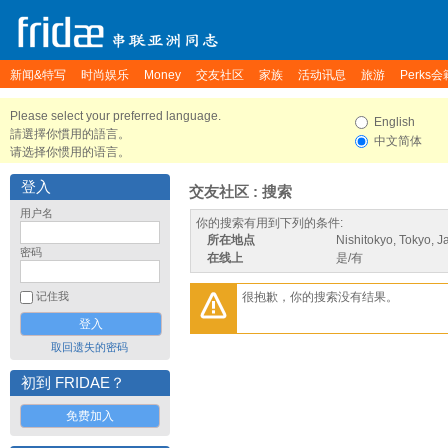
新闻&特写
时尚娱乐
Money
交友社区
家族
活动讯息
旅游
Perks会
Please select your preferred language.
English
請選擇你慣用的語言。
中文简体
请选择你惯用的语言。
登入
交友社区 : 搜索
用户名
你的搜索有用到下列的条件:
所在地点
Nishitokyo, Tokyo, 
密码
在线上
是/有
很抱歉，你的搜索没有结果。
记住我
取回遗失的密码
初到 FRIDAE？
免费加入