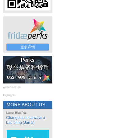
更多详情
Advertisement
Highlights
MORE ABOUT US
Latest Blog Post
Change is not always a
bad thing (Jan 1)