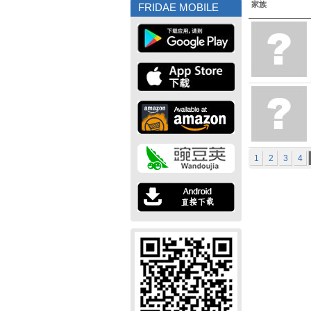
家族
FRIDAE MOBILE
1
2
3
4