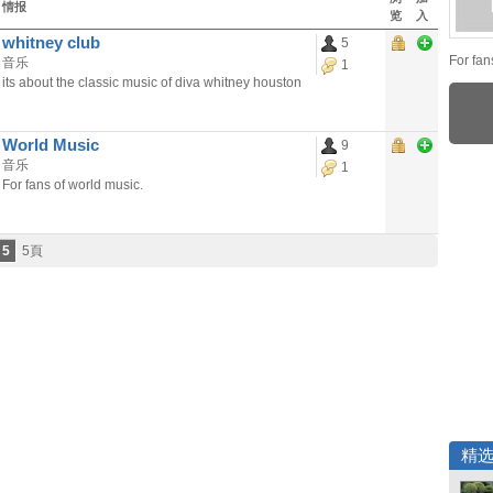
情报
览
入
whitney club
5
For fan
音乐
1
its about the classic music of diva whitney houston
World Music
9
音乐
1
For fans of world music.
5
5頁
精