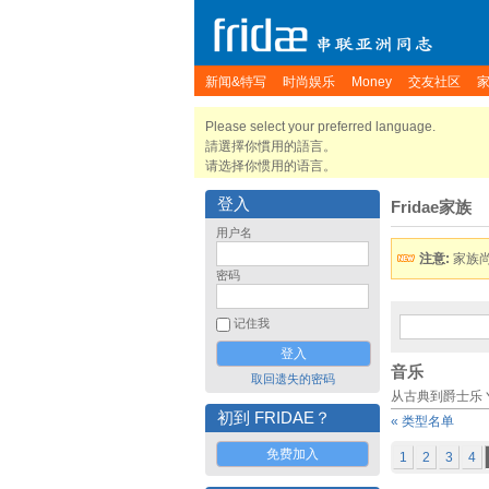
新闻&特写
时尚娱乐
Money
交友社区
Please select your preferred language.
請選擇你慣用的語言。
请选择你惯用的语言。
登入
Fridae家族
用户名
注意:
家族
密码
记住我
音乐
取回遗失的密码
从古典到爵士乐丶流
初到 FRIDAE？
« 类型名单
免费加入
1
2
3
4