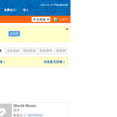
Like us on
Facebook
免费加入!
登入
4,673
SAVE
族
关於家族
我的家族
家族邀请
新家族
 »
传送意见回馈 »
World Music
音乐
家族主人:
GenHaDar