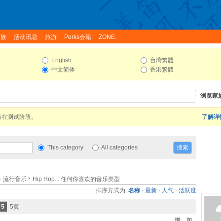
家族
活动讯息
旅游
Perks会籍
ZONE:
English
台灣繁體
中文简体
香港繁體
浏览家
尚在测试阶段。
了解详情
This category
All categories
行音乐丶Hip Hop... 任何你喜欢的音乐类型
排序方式为:
名称
·
最新
·
人气
·
活跃度
5
5頁
浏
加