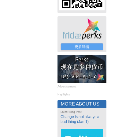
更多详情
Advertisement
Highlights
MORE ABOUT US
Latest Blog Post
Change is not always a
bad thing (Jan 1)