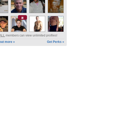
新
ALL
members can view unlimited profiles!
out more »
Get Perks »