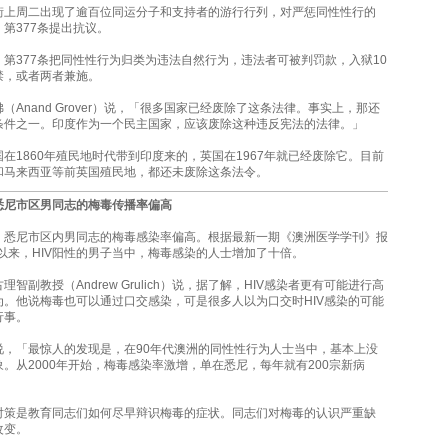
街上周二出现了逾百位同运分子和支持者的游行行列，对严惩同性性行的
第377条提出抗议。
第377条把同性性行为归类为违法自然行为，违法者可被判罚款，入狱10
禁，或者两者兼施。
（Anand Grover）说，「很多国家已经废除了这条法律。事实上，那还
条件之一。印度作为一个民主国家，应该废除这种违反宪法的法律。」
在1860年殖民地时代带到印度来的，英国在1967年就已经废除它。目前
和马来西亚等前英国殖民地，都还未废除这条法令。
悉尼市区男同志的梅毒传播率偏高
，悉尼市区内男同志的梅毒感染率偏高。根据最新一期《澳洲医学学刊》报
年以来，HIV阳性的男子当中，梅毒感染的人士增加了十倍。
智副教授（Andrew Grulich）说，据了解，HIV感染者更有可能进行高
为。他说梅毒也可以通过口交感染，可是很多人以为口交时HIV感染的可能
行事。
说，「最惊人的发现是，在90年代澳洲的同性性行为人士当中，基本上没
。从2000年开始，梅毒感染率激增，单在悉尼，每年就有200宗新病
对策是教育同志们如何尽早辩识梅毒的症状。同志们对梅毒的认识严重缺
改变。