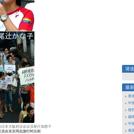
请
最
香
中
报
越南
中
的日本大阪府议会议员尾什加那子
泰
议员在东京同志游行时出柜