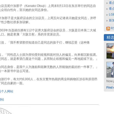
看
员尾什加那子（Kanako Otsuji）上周末8月13日在东京举行的同志自
看
大众坦白性向，宣示她的女同志身份。
L
尾什加那子是大阪府议会的立法议员，上周五向记者表示她是女同志，并呼
新
于性少数社群多加谅解。
RS
003年当选就任拥有112个议席大阪府议会的议员，大阪是日本第二大城
人口。她是隶属「大阪主权」系的非党派议员。
精
社说，「我不希望那些知道自己是同志的孩子们，继续忍受（这种痛
说，「同性恋人士因为害怕受到歧视和面对别人的偏见，向来都沉默低调。
是同志，就是希望凸显这个问题，从而制止歧视和偏见一再地延续下去。」
白同志身份，是我个人为激励和鼓舞无数的人所能做的最好的一件事了。」
的一本新书中这么写道。
游行中，有大约6,000人，在东京繁华热闹的商业和购物区涉谷和原宿昂
Now
了同志自豪的一面。
Find 
员个人网站
网站