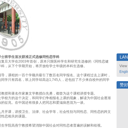
学士班学生首次获准正式选修同性恋学科
LA
的复旦大学在2003年首创，原本只限医科学生和研究生选修的《同性恋健
学科，从下个学期开始，将开放给学士年级的本科生选修。
View 
Engli
报导，课程的一百个学额共吸引了数百名同学报名。这个课程过去上课时，
同学只有四名，班上同学却高达1,745人，还包括了不少来自校外的同学
赞
河教授和著名作家兼文学教授白先勇，都曾为这个课程讲授专题。
大学校方的这个决定，和同学们争相报名上课的现象，解读为中国社会逐渐
放的征兆。在中国还有很多人把同志和爱滋病患混为一谈。
九月开课，讲授卫生、法律、社会学等，社会性别与同性恋、同性恋的跨文
同性恋相关的课题。
卫生学院高燕宁教授希望消除中国社会对同性恋者普遍的误解和歧视。