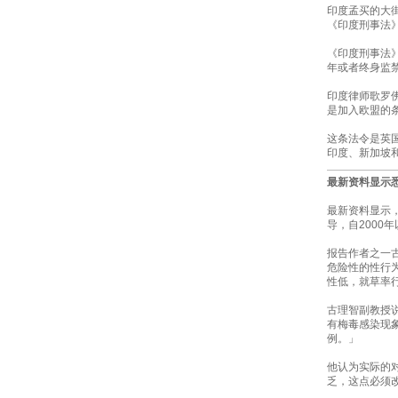
印度孟买的大
《印度刑事法》
《印度刑事法》
年或者终身监
印度律师歌罗佛
是加入欧盟的
这条法令是英国
印度、新加坡
最新资料显示
最新资料显示
导，自2000
报告作者之一古理
危险性的性行
性低，就草率
古理智副教授
有梅毒感染现象
例。」
他认为实际的
乏，这点必须