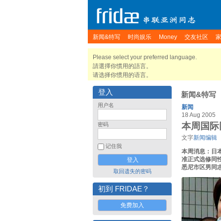
新闻&特写
时尚娱乐
Money
交友社区
Please select your preferred language.
請選擇你慣用的語言。
请选择你惯用的语言。
登入
新闻&特写
用户名
新闻
18 Aug 2005
本周国际同
密码
文字
新闻编辑
记住我
本周消息：日
准正式选修同
悉尼市区男同
取回遗失的密码
初到 FRIDAE？
免费加入