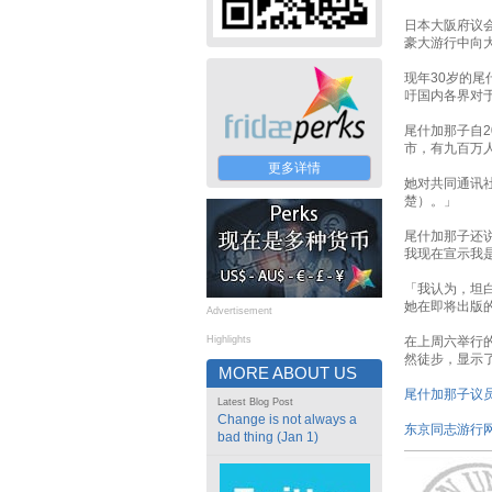
日本大阪府议会议
豪大游行中向
现年30岁的
吁国内各界对
尾什加那子自2
市，有九百万
更多详情
她对共同通讯
楚）。」
尾什加那子还
我现在宣示我
「我认为，坦
她在即将出版
Advertisement
Highlights
在上周六举行的
然徒步，显示
MORE ABOUT US
尾什加那子议
Latest Blog Post
Change is not always a
东京同志游行
bad thing (Jan 1)