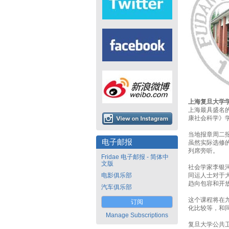
上海复旦大学
上海最具盛名
康社会科学》
当地报章周二
电子邮报
虽然实际选修的
列席旁听。
Fridae 电子邮报 - 简体中
文版
社会学家李银
电影俱乐部
同运人士对于
趋向包容和开
汽车俱乐部
这个课程将在
订阅
化比较等，和
Manage Subscriptions
复旦大学公共