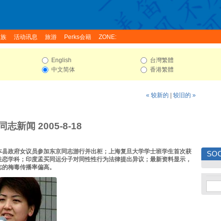
家族
活动讯息
旅游
Perks会籍
ZONE:
English
台灣繁體
中文简体
香港繁體
« 较新的
|
较旧的 »
志新闻 2005-8-18
本县政府女议员参加东京同志游行并出柜；上海复旦大学学士班学生首次获
SOC
性恋学科；印度孟买同运分子对同性性行为法律提出异议；最新资料显示，
志的梅毒传播率偏高。