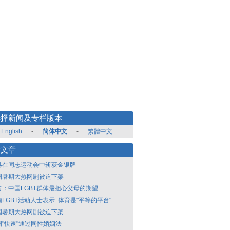
选择新闻及专栏版本
English
-
简体中文
-
繁體中文
新文章
港在同志运动会中斩获金银牌
国暑期大热网剧被迫下架
告：中国LGBT群体最担心父母的期望
LGBT活动人士表示: 体育是"平等的平台"
国暑期大热网剧被迫下架
国"快速"通过同性婚姻法