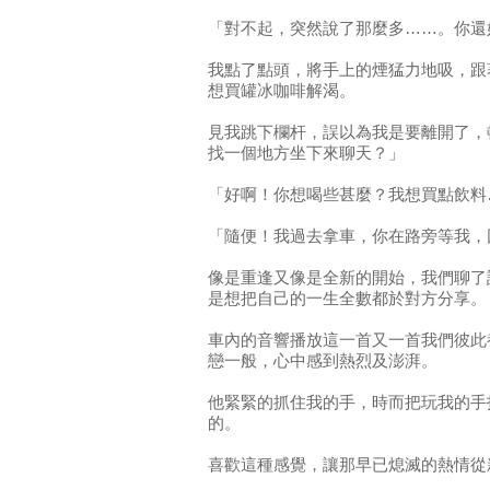
「對不起，突然說了那麼多……。你還
我點了點頭，將手上的煙猛力地吸，跟
想買罐冰咖啡解渴。
見我跳下欄杆，誤以為我是要離開了，
找一個地方坐下來聊天？」
「好啊！你想喝些甚麼？我想買點飲料
「隨便！我過去拿車，你在路旁等我，
像是重逢又像是全新的開始，我們聊了
是想把自己的一生全數都於對方分享。
車內的音響播放這一首又一首我們彼此
戀一般，心中感到熱烈及澎湃。
他緊緊的抓住我的手，時而把玩我的手
的。
喜歡這種感覺，讓那早已熄滅的熱情從