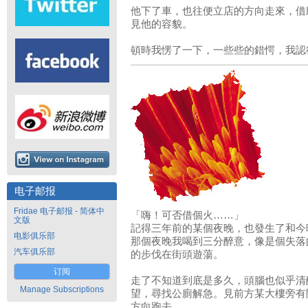
他下了車，也往便立店的方向走來，借
見他的容貌。
頓時我愣了一下，一些些的錯愕，我認
电子邮报
Fridae 电子邮报 - 简体中
「嗨！可否借個火……」
文版
記得三年前的某個夜晚，也發生了和今
电影俱乐部
那個夜晚我喝到三分醉意，像是個失落
汽车俱乐部
的步伐在街頭遊蕩。
订阅
走了不知道到底是多久，頭腦也似乎清
Manage Subscriptions
望，尋找公廁解急。見前方某大樓旁有
方向跑去。