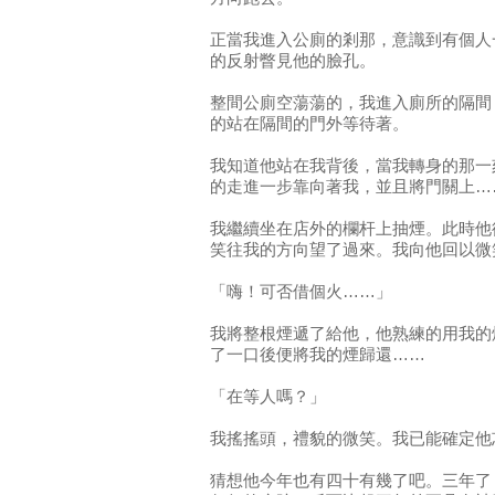
正當我進入公廁的剎那，意識到有個人
的反射瞥見他的臉孔。
整間公廁空蕩蕩的，我進入廁所的隔間
的站在隔間的門外等待著。
我知道他站在我背後，當我轉身的那一
的走進一步靠向著我，並且將門關上…
我繼續坐在店外的欄杆上抽煙。此時他
笑往我的方向望了過來。我向他回以微
「嗨！可否借個火……」
我將整根煙遞了給他，他熟練的用我的
了一口後便將我的煙歸還……
「在等人嗎？」
我搖搖頭，禮貌的微笑。我已能確定他
猜想他今年也有四十有幾了吧。三年了