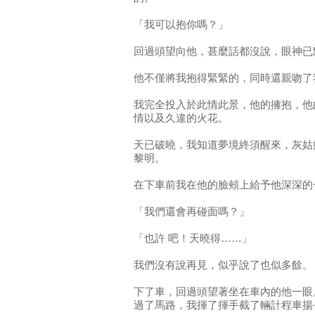
「我可以抱你嗎？」
回過頭望向他，甚麼話都沒說，眼神已
他不僅將我抱得緊緊的，同時還親吻了
我完全投入於此情此景，他的擁抱，他
情以及久違的火花。
天已破曉，我知道夢境終須醒來，灰姑
黎明。
在下車前我在他的臉頰上給予他深深的
「我們還會再碰面嗎？」
「也許 吧！天曉得……」
我們沒有說再見，似乎說了也似多餘。
下了車，回過頭望著坐在車內的他一眼
過了馬路，我揮了揮手截了輛計程車揚