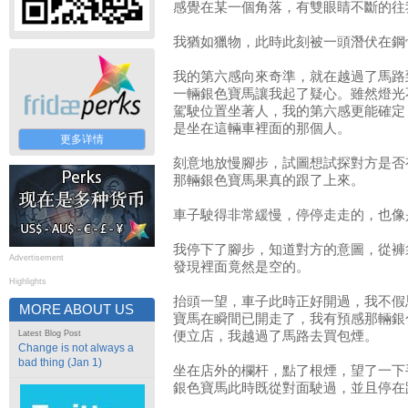
感覺在某一個角落，有雙眼睛不斷的往
我猶如獵物，此時此刻被一頭潛伏在鋼
我的第六感向來奇準，就在越過了馬路
一輛銀色寶馬讓我起了疑心。雖然燈光
駕駛位置坐著人，我的第六感更能確定
是坐在這輛車裡面的那個人。
更多详情
刻意地放慢腳步，試圖想試探對方是否
那輛銀色寶馬果真的跟了上來。
車子駛得非常緩慢，停停走走的，也像
我停下了腳步，知道對方的意圖，從褲
Advertisement
發現裡面竟然是空的。
Highlights
抬頭一望，車子此時正好開過，我不假
MORE ABOUT US
寶馬在瞬間已開走了，我有預感那輛銀
Latest Blog Post
便立店，我越過了馬路去買包煙。
Change is not always a
bad thing (Jan 1)
坐在店外的欄杆，點了根煙，望了一下
銀色寶馬此時既從對面駛過，並且停在