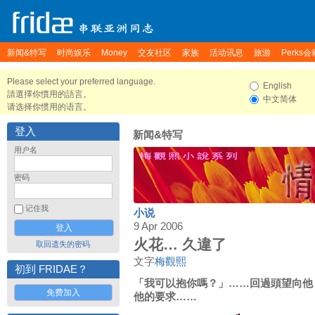
新闻&特写
时尚娱乐
Money
交友社区
家族
活动讯息
旅游
Perks会
Please select your preferred language.
English
請選擇你慣用的語言。
中文简体
请选择你惯用的语言。
登入
新闻&特写
用户名
密码
记住我
小说
9 Apr 2006
火花… 久違了
取回遗失的密码
文字
梅觀熙
初到 FRIDAE？
「我可以抱你嗎？」……回過頭望向他
免费加入
他的要求……