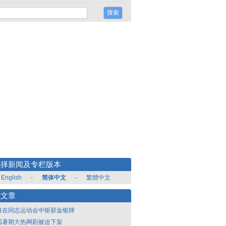
选择新闻及专栏版本
English
-
简体中文
-
繁體中文
新文章
港在同志运动会中斩获金银牌
国暑期大热网剧被迫下架