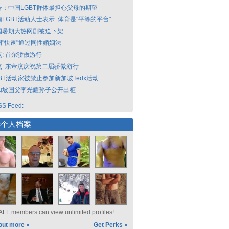
告：中国LGBT群体最担心父母的期望
LGBT活动人士表示: 体育是"平等的平台"
国暑期大热网剧被迫下架
国"快速"通过同性婚姻法
点: 首尔骄傲游行
点: 东帝汶庆祝第二届骄傲游行
GBT活动家被禁止参加新加坡Tedx活动
加坡国父李光耀孙子公开出柜
S Feed:
选个人档案
ALL
members can view unlimited profiles!
out more »
Get Perks »