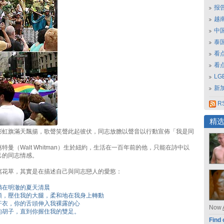
报
越南
中
泰
看
看
L
新
RS
精
彩虹旗滿天飄揚，歌聲笑聲此起彼伏，同志放膽以聲音以行動宣佈「我是同
特曼（Walt Whitman）生於紐約，生活在一百年前的他，只能在詩中以
己的同志情感。
寫花草，其實是在描述自己與同志戀人的愛慾：
躺在明澈的夏天清晨
頭，壓住我的大腿，柔和地在我身上轉動
汗衣，你的舌頭伸入我裸露的心
Now
的胡子，直到你握住我的雙足。
Find 