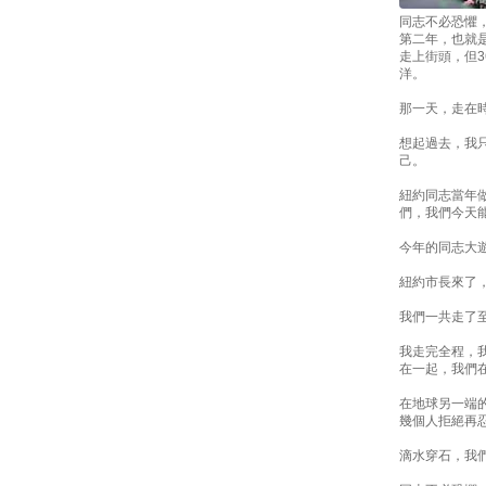
同志不必恐懼
第二年，也就是
走上街頭，但
洋。
那一天，走在
想起過去，我
己。
紐約同志當年
們，我們今天
今年的同志大遊行主
紐約市長來了
我們一共走了
我走完全程，
在一起，我們
在地球另一端
幾個人拒絕再
滴水穿石，我