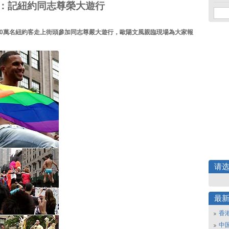
：記紐約同志尊榮大遊行
50萬名紐約客走上街頭參加同志尊嚴大遊行，歐陽文風親臨現場為大家報
请
最
香
中