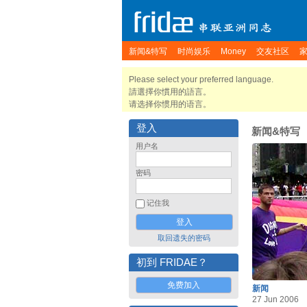
新闻&特写
时尚娱乐
Money
交友社区
Please select your preferred language.
請選擇你慣用的語言。
请选择你惯用的语言。
登入
新闻&特写
用户名
密码
记住我
取回遗失的密码
初到 FRIDAE？
免费加入
新闻
27 Jun 2006