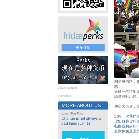
更多详情
四英里的路，
志」。
Advertisement
美國一代詩聖惠
Highlights
隱喻與暗示自
MORE ABOUT US
他寫大自然，
Latest Blog Post
記得一次我們
Change is not always a
你如何將你的
bad thing (Jan 1)
撕裂我胸前的
直到你觸及我