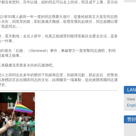
夢都沒有想到，百年以後，紐約同志可以走上街頭，而且成千上萬，宣示自
約計有50萬人參與一年一度的同志尊榮大遊行，從曼哈頓第五大道至同志戀
多夫街，四英里的路，彩虹旗滿天飄揚，歌聲笑聲此起彼伏，同志放膽以聲
「我是同志」。
動，震天動地；走在人群中，你真正能感受到能理直氣壯去愛去生活，是多
的一件事。
，紐約發生「石牆」（Stonewall）事件，事緣警方一貫突擊同志酒吧，對同
盡羞辱之能事。
又來騷擾克里斯多夫街的石牆酒吧。
戀人士與同志在多年的壓抑下拒絕再忍受，拒絕再沉默，群起反抗，把警員
以身體語言反抗嘲弄同志的文化，結果釀至一場暴動，從此掀開美國同志運
歷史。
LA
View 
Engli
赞