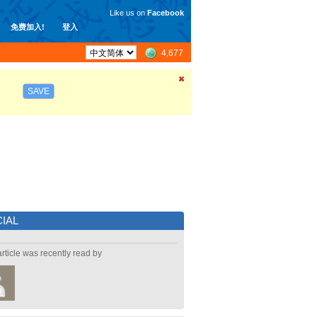
Like us on
Facebook
免费加入!
登入
4,677
SAVE
IAL
article was recently read by