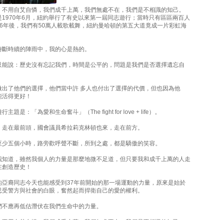
，不用自艾自憐，我們成千上萬，我們無處不在，我們是不相識的知己。
1970年6月，紐約舉行了有史以來第一屆同志遊行；當時只有區區兩百人
36年後，我們有50萬人載歌載舞，紐約曼哈頓的第五大道竟成一片彩虹海
時斷時續的陣雨中，我的心是熱的。
只能說：歷史沒有忘記我們，時間是公平的，問題是我們是否選擇遺忘自
做出了他們的選擇，他們當中許 多人也付出了選擇的代價，但也因為他
能活得更好！
題是：「為愛和生命奮斗」（The fight for love + life）。
，走在最前頭，國會議員希拉莉克林頓也來，走在前方。
至少五個小時，路旁歡呼聲不斷，所到之處，都是驕傲的笑容。
我知道，雖然我個人的力量是那麼地微不足道，但只要我和成千上萬的人走
在創造歷史！
的亞裔同志今天也能感受到37年前開始的那一場運動的力量，原來是始於
忍受警方與社會的白眼，奮然起而捍衛自己的愛的權利。
們不應再低估潛伏在我們生命中的力量。