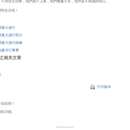
，不用自艾自憐，我們成千上萬，我們無處不在，我們是不相識的知己。
們同生共死！
尊嚴大遊行
尊嚴大遊行照片
尊嚴大遊行錄像
自豪月行事曆
刊登之相关文章
！
史
打印版本
个回应吧！
用此功能。
Advertisement