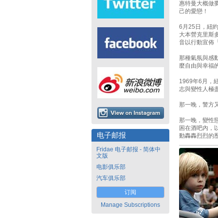
惠特曼大概做
己的愛戀！
6月25日，紐
大本營克里斯
音以行動宣佈
那種氣氛與感
麼自由與幸福
1969年6月
志與變性人極
那一晚，警方
那一晚，變性
困在酒吧內，
电子邮报
動轟轟烈烈的
Fridae 电子邮报 - 简体中
文版
电影俱乐部
汽车俱乐部
订阅
Manage Subscriptions