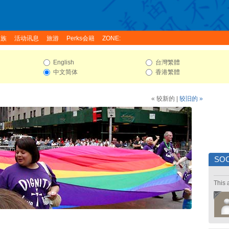
家族
活动讯息
旅游
Perks会籍
ZONE:
English
台灣繁體
中文简体
香港繁體
« 较新的
|
较旧的 »
SOC
This 