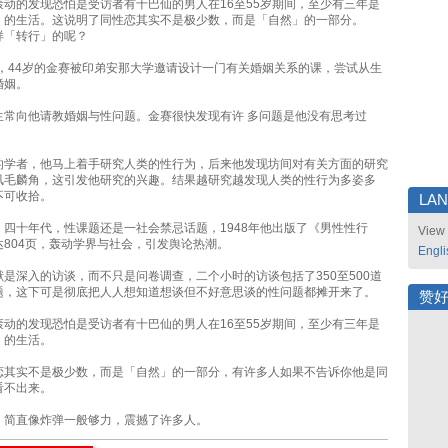
轰动的发现恐怕是受访者有十巴仙的男人在16至55岁期间，至少有三年是
」的生活。这说明了同性恋其实不是极少数，而是「自然」的一部分。
样「转行」的呢？
年，44岁的金赛被印弟安那大学邀请设计一门有关婚姻关系的课，尝试从生
婚姻。
生常向他请教婚姻与性问题。金赛很快发现有许 多问题是他没有思考过
的学者，他马上着手研究人类的性行为，后来他发现坊间对有关方面的研究
凤毛麟角，这引发他研究的兴趣。结果越研究越发现人类的性行为多姿多
不可收拾。
LA
、四十年代，性课题还是一社会禁忌话题，1948年他出版了《男性性行
View 
达804页，轰动学界与社会，引发舆论热潮。
Engli
是深入的访谈，而不只是问卷调查，二个小时的访谈包括了350至500道
题，这下可是彻底把人人想知道想谈但不好意思谈的性问题都摊开来了。
赞
轰动的发现恐怕是受访者有十巴仙的男人在16至55岁期间，至少有三年是
」的生活。
恋其实不是极少数，而是「自然」的一部分，有许多人如果不告诉你他是同
看不出来。
，简直像炸弹一般够力，震撼了许多人。