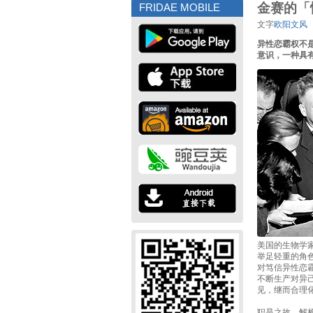
金赛的「
FRIDAE MOBILE
文字
欧阳文风
异性恋霸权不
意识，一种具
美国的生物学家金
举足轻重的角
对笃信异性恋
不断生产对异
见，继而合理
职是之故，解