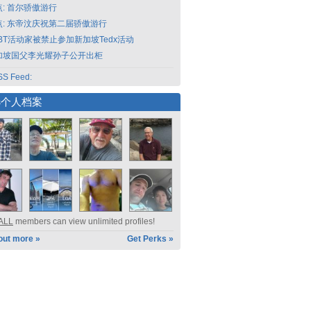
点: 首尔骄傲游行
点: 东帝汶庆祝第二届骄傲游行
GBT活动家被禁止参加新加坡Tedx活动
加坡国父李光耀孙子公开出柜
S Feed:
选个人档案
ALL
members can view unlimited profiles!
out more »
Get Perks »