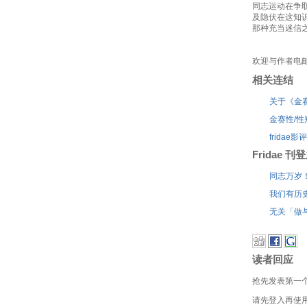
同志运动在争
及隐伏在这知
那种充当迷信
欢迎与作者电
相关连结
关于《金
金赛性/性
fridae
Fridae 
同志万岁
我们有历
无关「做
读者回应
抢先发表第一
请先登入再使