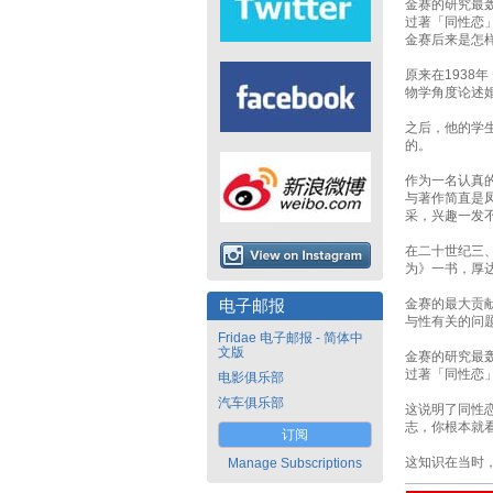
金赛的研究最
过著「同性恋
金赛后来是怎
原来在1938
物学角度论述
之后，他的学
的。
作为一名认真
与著作简直是
采，兴趣一发
在二十世纪三
为》一书，厚
金赛的最大贡献
电子邮报
与性有关的问
Fridae 电子邮报 - 简体中
文版
金赛的研究最
过著「同性恋
电影俱乐部
汽车俱乐部
这说明了同性
志，你根本就
订阅
这知识在当时
Manage Subscriptions