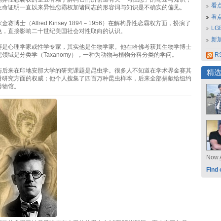
看
生命证明一直以来异性恋霸权加诸同志的形容词与知识是不确实的偏见。
看
赛博士（Alfred Kinsey 1894－1956）在解构异性恋霸权方面，扮演了
L
色，直接影响二十世纪美国社会对性取向的认识。
新
赛是心理学家或性学专家，其实他是生物学家。他在哈佛考获其生物学博士
领域是分类学（Taxanomy），一种为动物与植物分科分类的学问。
RS
与后来在印地安那大学的研究课题是昆虫学。很多人不知道在学术界金赛其
精
树研究方面的权威；他个人搜集了四百万种昆虫样本，后来全部捐献给纽约
博物馆。
Now
Find 