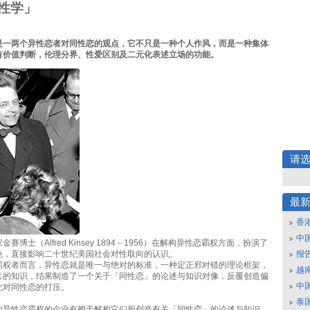
性学」
是一两个异性恋者对同性恋的观点，它不只是一种个人作风，而是一种集体
有价值判断，伦理分界、性爱区别及二元化表述立场的功能。
请
最
香
中
赛博士（Alfred Kinsey 1894－1956）在解构异性恋霸权方面，扮演了
色，直接影响二十世纪美国社会对性取向的认识。
报
霸权者而言，异性恋就是唯一与绝对的标准，一种定正邪对错的理论框架，
越南
己的知识，结果制造了一个关于「同性恋」的论述与知识对像，反覆创造偏
中
化对同性恋的打压。
泰
构异性恋霸权的企业有赖于解构它们所创造有关「同性恋」的论述与知识，