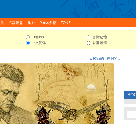
家族
活动讯息
旅游
Perks会籍
ZONE:
English
台灣繁體
中文简体
香港繁體
« 较新的
|
较旧的 »
SOC