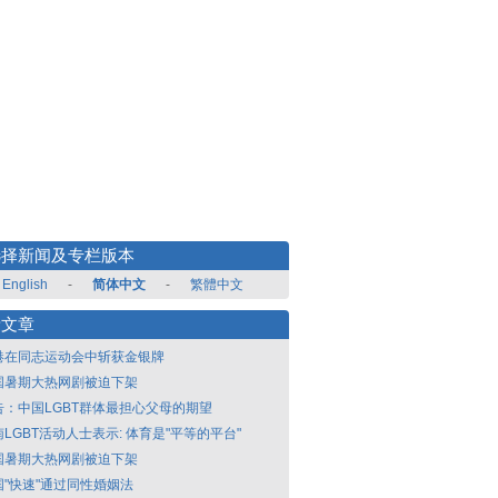
选择新闻及专栏版本
English
-
简体中文
-
繁體中文
新文章
港在同志运动会中斩获金银牌
国暑期大热网剧被迫下架
告：中国LGBT群体最担心父母的期望
LGBT活动人士表示: 体育是"平等的平台"
国暑期大热网剧被迫下架
国"快速"通过同性婚姻法