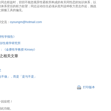
取同志权益时，切切不能忽视异性霸权所构成的有关同性恋的知识体系，以
识体系背后的权力欲望；同志运动往往必须从批判这种权力意志作起，挑战
之驯服工具的偏见。
邮交流：
oyoungm@hotmail.com
赛性学报告》
别/生殖学研究所
影评：《金赛性学教授 Kinsey》
刊登之相关文章
！
史
与不做」，而是「是与不是」
打印版本
个回应吧！
用此功能。