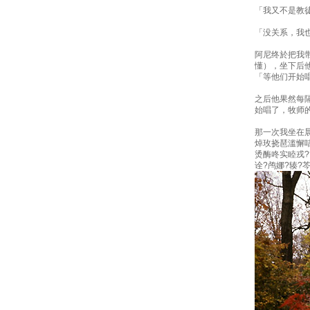
「我又不是教
「没关系，我
阿尼终於把我
懂），坐下后
「等他们开始
之后他果然每
始唱了，牧师
那一次我坐在
焯玫挠琶滥懈咭
烫酶咚实睦戎?
诠?鸬娜?辏?