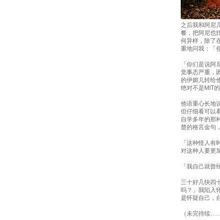
之后我和阿尼
餐，把阿尼也
何异样，除了
重地问我：「
「你们是说阿
觉事态严重，
的伊媚儿转给
绝对不是MIT
他语重心长地说
但仔细看可以
自学多年的那
楚的格言金句
「这种怪人有
对这种人要更
「我自己就曾
三十好几快四
吗？」我陷入
是怀疑自己，
（未完待续…