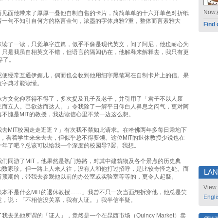
Now
再见面他带来了厚厚一叠他自制自售的卡片，简简单单的十六开单色对折纸
着一句不知引自何方的格言金句，浓墨的字体典雅?重，整体而言素雅大
Find 
。
张读了一读，只觉单字连篇，似乎不像是现代英文，问了阿尼，他也耐心为
，只是我虽自栩英文不错，但语言的隔阂仍在，他解释来解释去，我只有更
弃了。
尼便经常互通伊媚儿，偶而也会收到他用细字黑笔写在自制卡片上的信。果
查字典才能读懂。
东方文化仰慕得不得了，多次提及孔子及老子，并引用了「君子不以人废
立而立人。己欲达而达人。」令我除了一解平日仰白人鼻息之闷气，更对阿
真不愧是MIT的教授，我边读信心里不禁一边这么想。
我去MIT校园走走逛逛？」有次我不禁如此请求。在哈佛两年多每日乘地下
园，看着学生来来去去，但似乎总不得要领。这位MIT的退休教授少说也在
十年了吧？总该可以给我一个深度的校园导?罢。我想。
我们同游了MIT，他果然是熟门热路，对其中建筑物及各个景点的历史典
如数家珍。但一路上人来人往，没有人和他打过招呼，是比较奇怪之处。而
LA
所预期的，带我去参观他以前的办公室或实验室等等的，更令人起疑。
View 
根本不是什么MIT的退休教授……」我曾不只一次当面想拆穿他，他总是笑
Engli
意，说：「不相信没关系，我有人证。」我半信半疑。
我去见他所谓的「证人」，竟然是一个在昆西市场（Quincy Market）卖