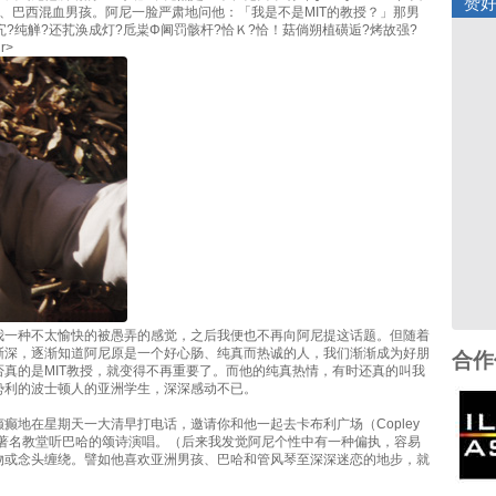
赞
本、巴西混血男孩。阿尼一脸严肃地问他：「我是不是MIT的教授？」那男
宄?纯觯?还芤涣成灯?卮粜Φ阃罚骸杆?恰Ｋ?恰！菇倘朔植磺逅?烤故强?
r>
我一种不太愉快的被愚弄的感觉，之后我便也不再向阿尼提这话题。但随着
渐深，逐渐知道阿尼原是一个好心肠、纯真而热诚的人，我们渐渐成为好朋
合作
否真的是MIT教授，就变得不再重要了。而他的纯真热情，有时还真的叫我
势利的波士顿人的亚洲学生，深深感动不已。
癫地在星期天一大清早打电话，邀请你和他一起去卡布利广场（Copley
上的著名教堂听巴哈的颂诗演唱。（后来我发觉阿尼个性中有一种偏执，容易
物或念头缠绕。譬如他喜欢亚洲男孩、巴哈和管风琴至深深迷恋的地步，就