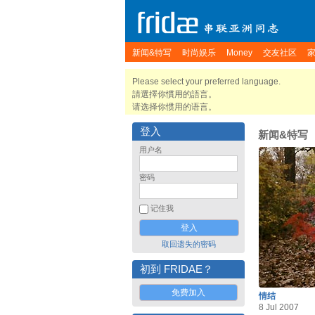
新闻&特写
时尚娱乐
Money
交友社区
Please select your preferred language.
請選擇你慣用的語言。
请选择你惯用的语言。
登入
新闻&特写
用户名
密码
记住我
取回遗失的密码
初到 FRIDAE？
免费加入
情结
8 Jul 2007