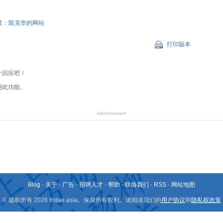
杖：陈克华的网站
打印版本
个回应吧！
用此功能。
Advertisement
Blog
-
关于
-
广告
-
招聘人才
-
帮助
-
联络我们
-
RSS
-
网站地图
© 版权所有 2026 fridae.asia。保留所有权利。请阅读我们的
用户协议
和
隐私权政策