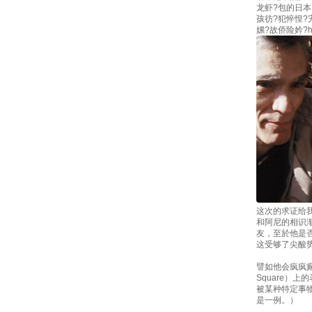
龙虾?包的日
孩彷?犯悴惶?
嫘?故侨险妗?h
这次的求证给
和阿尼的相识
友，至於他是
这受够了尖酸
譬如他会疯疯癫
Square）
被某种特定事
是一例。）