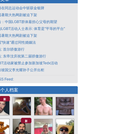
港在同志运动会中斩获金银牌
国暑期大热网剧被迫下架
告：中国LGBT群体最担心父母的期望
LGBT活动人士表示: 体育是"平等的平台"
国暑期大热网剧被迫下架
国"快速"通过同性婚姻法
点: 首尔骄傲游行
点: 东帝汶庆祝第二届骄傲游行
GBT活动家被禁止参加新加坡Tedx活动
加坡国父李光耀孙子公开出柜
S Feed:
选个人档案
新
新