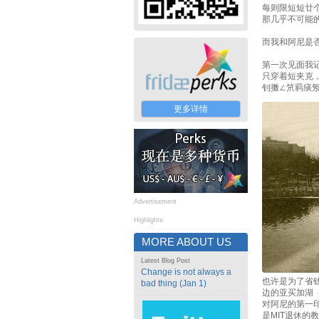
每则限短短廿
那几乎不可能
而我和阿尼是
第一次见面我
只穿着短夹克，
钊擞∠笊羁痰氖
更多详情
Advertisement
Highlights
MORE ABOUT US
Latest Blog Post
Change is not always a
也许是为了省
bad thing (Jan 1)
边的亚买加湖（
对阿尼的第一
是MIT退休