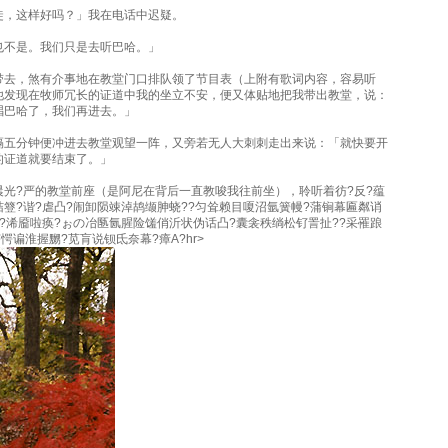
徒，这样好吗？」我在电话中迟疑。
也不是。我们只是去听巴哈。」
带去，煞有介事地在教堂门口排队领了节目表（上附有歌词内容，容易听
他发现在牧师冗长的证道中我的坐立不安，便又体贴地把我带出教堂，说：
唱巴哈了，我们再进去。」
隔五分钟便冲进去教堂观望一阵，又旁若无人大刺刺走出来说：「就快要开
的证道就要结束了。」
晨光?严的教堂前座（是阿尼在背后一直教唆我往前坐），聆听着彷?反?蕴
簦?谐?虐凸?闹卸陨竦淖鸪缬胂蛲??匀耸赖目嗄沼氩簧幔?蒲锏幕匾粼诮
?浠靥啦痪?ぉの冶匦氤腥险馐俏沂状伪话凸?囊衾秩绱松钌詈扯??采罹踉
芩愕谝淮握嬲?苋肓说钡氐奈幕?瘴А?hr>