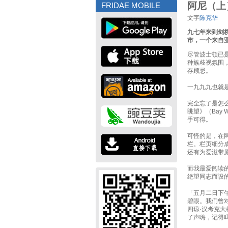
阿尼（上
FRIDAE MOBILE
文字
陈克华
九七年来到剑
市，一个来自
尽管波士顿已
种族歧视氛围
存顾忌。
一九九九也就
完全忘了是怎
眺望》（Bay
手可得。
可怪的是，在
栏。栏页细分
还有为爱滋带
而我最爱阅读的
绝望同志而设
「五月二日下
碧眼。我们曾
四琼·汉考克
了声嗨，记得