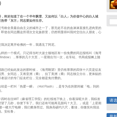
）
桥，终於知道了在一个半年飘雪、又如何以「白人」为价值中心的白人城
亚热带「东方」同志要如何生存。
是号称全美最自由主义的城市之一了，那无处不在的血淋淋直接扎进肉里的
，即使在同志圈这所谓次文化族群里，仍然明显得叫我对交往白人朋友，心
是我决定离开哈佛的一年，我遇见了阿尼。
么样的一个模式。只记得当时大波士顿地区有一份免费的同志报纸叫《海湾
 Window），厚厚的几十大页，一星期出刊一次，在车站、书局或报摊上随
网路已经如此发达的那时候，《海湾眺望》里仍有厚厚的四张十六页是征友
成男、女同志，又将亚洲（裔）、拉丁美洲（裔）同志独立分出，更体贴的
原者设计的专门征友栏位，完全都是免付费的。
却是一栏叫「热爱一瞬」（Hot Flash），是专为在刹那间被「电」到的
的。
午四时在往MIT（麻省理工学院）的红线地下铁上，你着深呢大衣，我棕发
请
对望了几秒，你便下车了。我们还有可能再见面吗？大卫。」或是「上星期
大楼一楼大厅电梯，我们擦身而过。我身高硕约六尺，蓄须，你微笑向我说
吗。安杜鲁」
最