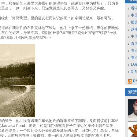
个字，那在茫茫人海里大海捞针的绝望热情（或说妄想更为贴切），只为着
的重逢，一则一则读下来，只深觉得造化真会弄人，又好笑又鼻酸。
香
中
否经由「海湾眺望」里的征友栏而认识的呢？如今回想起来，最有可能。
报
记得就在我居住的布鲁克林地下铁站。他手上拿了一份报纸，隆冬的夜晚他
越南
灰白的短发，身量不高，瘦削的长脸?崖?逦疲?瓷先ピ家蚜??砹耍?┮涣
中
撬?幸欢月拱闱宄旱拇笱邸?hr>
泰
看
看
L
新
RS
精
钱的缘故，他并没有请我在车站附近的咖啡座坐下聊聊，反而提议前往车站
Jamaica Pond）走走。於是我们俩缩着脖子在湖边的座椅上聊至深夜，
印象总结是：一个瘦到令人怀疑他得爱滋病的六旬（甚或七旬）老头，自称
的教授，目前独居在波士顿市郊，惟一的收入来源是贩卖自制的格言卡片。