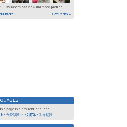
ALL
members can view unlimited profiles!
out more »
Get Perks »
NGUAGES
this page in a different language:
sh
•
台灣繁體
•
中文简体
•
香港繁體