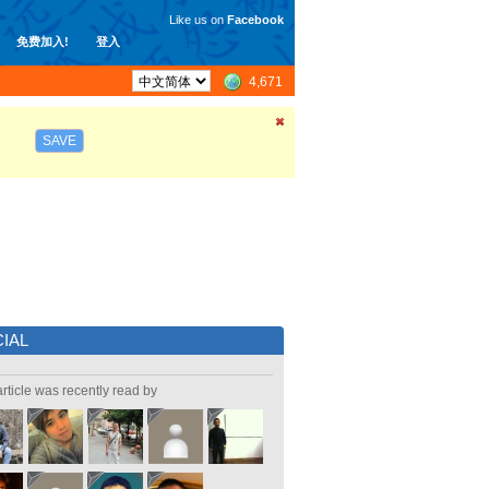
Like us on
Facebook
免费加入!
登入
4,671
SAVE
IAL
article was recently read by