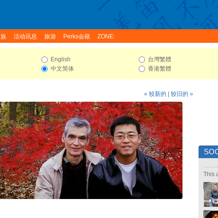
家族
活动讯息
旅游
Perks会籍
ZONE:
English
台灣繁體
中文简体
香港繁體
« 较新的
|
较旧的 »
SOC
This 