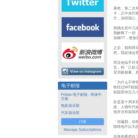
果然，第二次
卡，正中央印
方，深得我心
我挑出其中几
我解释了一些
加糊?T，便放
之后，我和阿
然，我必须边
而且他似乎对
言」和「己欲
尼另眼相看。
「为什么不带
电子邮报
铁经过MIT校
校园里待过几
Fridae 电子邮报 - 简体中
文版
於是某个周末
电影俱乐部
故、人物年代
他并没有如我
汽车俱乐部
订阅
「你骗我，你
嘻嘻地不以为
Manage Subscriptions
后来他果然拉了