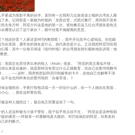
几乎要成为形影不离的伙伴。直到有一次我和几位旅居波士顿的台湾友人聚
找了来。记得那是一家颇为时髦的「东西合璧」式西式餐厅，席间我不觉有
在吃生鱼片时，阿尼大叫这是他的第一次。谁知餐后这几位台湾朋友面色沈
你从哪里认识了这个家伙？」眼中丝亳不掩鄙夷的意思。
尼？他还好罢？人家还是MIT的教授呢！」我半开玩笑半心虚地说。但也颇
因为在美国，通常你的朋友是什么，就代表你是什么。之后我把阿尼写给我
他们看，其中一位每天阅读《纽约时报》的台湾朋友斩钉截铁地告诉我：他
的教授。
：美国文化里培养出来的怪人（freak）很多。「阿尼的英文看似不错，
看得出来是自修的，就是那种没有受过什么正规教育，但自已在图书馆翻书
种……」──这时，我突然想起阿尼印制贩售的卡片，连他自己也解释不清
，会不会也同样来自於图书馆的「自修苦读」？
时候会骚扰你，半夜打怪电话或一天一封信什么的，你一个人独自在美国，
加小心。」朋友这样警告我。
经被这种人骚扰过！」最后他又郑重追加了一句。
十的人还这样被当小孩子警告，面子似乎有点挂不住，「阿尼会是这种怪胎
怀疑的痛苦──怀疑有一对鹿般纯真大眼的、对巴哈疯狂的阿尼，但更多的
自己的判断力。
…）