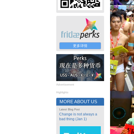
更多详情
Advertisement
Highlights
MORE ABOUT US
Latest Blog Post
Change is not always a
bad thing (Jan 1)