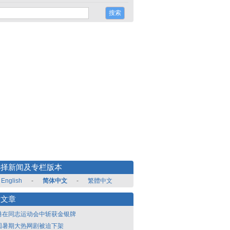
选择新闻及专栏版本
English
-
简体中文
-
繁體中文
新文章
港在同志运动会中斩获金银牌
国暑期大热网剧被迫下架