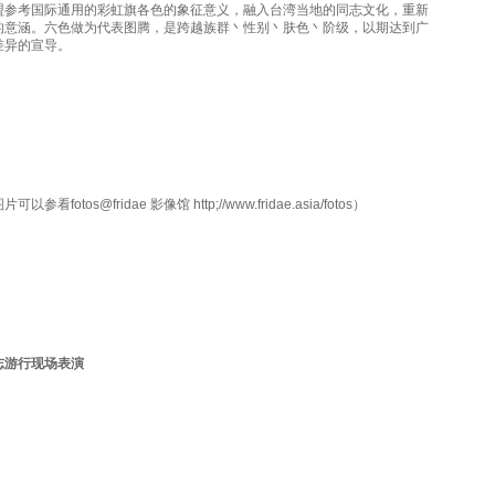
盟参考国际通用的彩虹旗各色的象征意义，融入台湾当地的同志文化，重新
的意涵。六色做为代表图腾，是跨越族群丶性别丶肤色丶阶级，以期达到广
差异的宣导。
看fotos@fridae 影像馆 http;//www.fridae.asia/fotos）
志游行现场表演