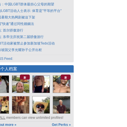
告：中国LGBT群体最担心父母的期望
LGBT活动人士表示: 体育是"平等的平台"
国暑期大热网剧被迫下架
国"快速"通过同性婚姻法
点: 首尔骄傲游行
点: 东帝汶庆祝第二届骄傲游行
GBT活动家被禁止参加新加坡Tedx活动
加坡国父李光耀孙子公开出柜
S Feed:
选个人档案
新
新
ALL
members can view unlimited profiles!
out more »
Get Perks »