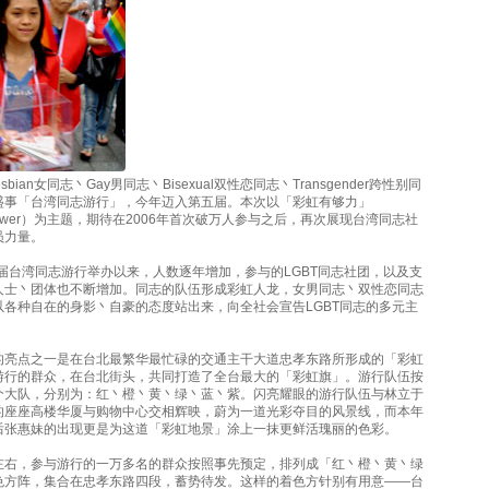
sbian女同志丶Gay男同志丶Bisexual双性恋同志丶Transgender跨性别同
盛事「台湾同志游行」，今年迈入第五届。本次以「彩虹有够力」
w Power）为主题，期待在2006年首次破万人参与之后，再次展现台湾同志社
员力量。
一届台湾同志游行举办以来，人数逐年增加，参与的LGBT同志社团，以及支
人士丶团体也不断增加。同志的队伍形成彩虹人龙，女男同志丶双性恋同志
以各种自在的身影丶自豪的态度站出来，向全社会宣告LGBT同志的多元主
的亮点之一是在台北最繁华最忙碌的交通主干大道忠孝东路所形成的「彩虹
游行的群众，在台北街头，共同打造了全台最大的「彩虹旗」。游行队伍按
个大队，分别为：红丶橙丶黄丶绿丶蓝丶紫。闪亮耀眼的游行队伍与林立于
的座座高楼华厦与购物中心交相辉映，蔚为一道光彩夺目的风景线，而本年
后张惠妹的出现更是为这道「彩虹地景」涂上一抹更鲜活瑰丽的色彩。
左右，参与游行的一万多名的群众按照事先预定，排列成「红丶橙丶黄丶绿
色方阵，集合在忠孝东路四段，蓄势待发。这样的着色方针别有用意——台