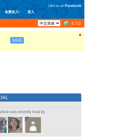
Like us on
Facebook
免费加入!
登入
4,712
SAVE
IAL
article was recently read by