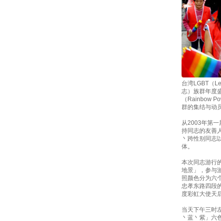
台湾LGBT（Le
志）族群年度
（Rainbo
群的集结与动
从2003年第
持同志的友善
丶跨性别同志
体。
本次同志游行
地景」，参与
照颜色分为六
忠孝东路四段
度彩虹大使天
当天下午三时
丶蓝丶紫」六