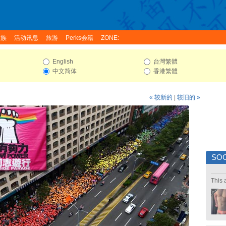
家族
活动讯息
旅游
Perks会籍
ZONE:
English
台灣繁體
中文简体
香港繁體
« 较新的
|
较旧的 »
SOC
This 