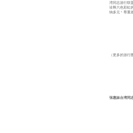
湾同志游行联
诠释六色彩虹
纳多元丶尊重
（更多的游行图片可以参
张惠妹台湾同