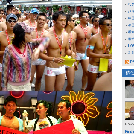
报
越南
中
泰
看
看
L
新
RS
精
Now
Find 