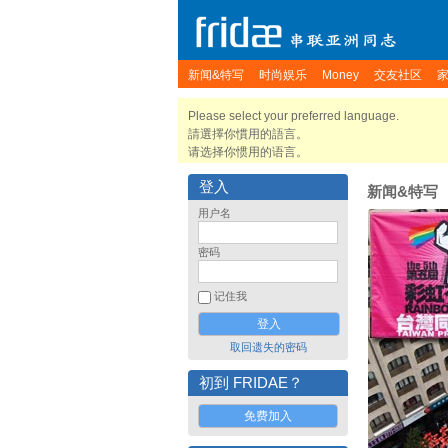
新闻&特写
时尚娱乐
Money
交友社区
Please select your preferred language.
請選擇你慣用的語言。
请选择你惯用的语言。
登入
新闻&特写
用户名
密码
记住我
取回遗失的密码
初到 FRIDAE？
免费加入