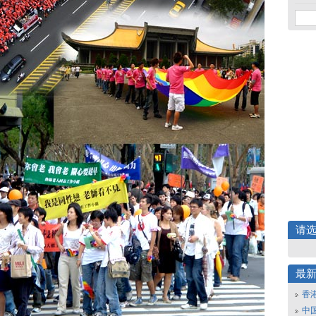
请
最
香
中