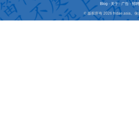
Blog
-
关于
-
广告
-
招
© 版权所有 2026 fridae.a