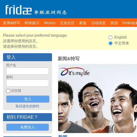
新闻&特写
时尚娱乐
Money
交友社区
家族
活动讯息
旅游
Perks会
Please select your preferred language.
English
請選擇你慣用的語言。
中文简体
请选择你惯用的语言。
登入
新闻&特写
用户名
密码
记住我
取回遗失的密码
初到 FRIDAE？
免费加入