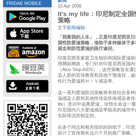
新闻
FRIDAE MOBILE
10 Apr 2008
It's my life：印尼制
策略
文字
新闻编辑
「我要我的人生」，正是印度尼西亚日
国性防爱滋策略，借助于多种媒体于多
观念和防范爱滋的医疗途径。
印度尼西亚家庭卫生组织和国际爱滋病
用网际网路，专门针对印度尼西亚国内
（Aksi Stop AIDS），这些策略
染人群的宣传教育和其他干预项目，减
性行为爱滋和ＨＩＶ感染率。
这一系列爱滋防治策略将有效结合多种
滋感染人群和其他性传染疾病感染者传达在
life）意识中远离爱滋，珍惜生命这
印尼国内六大爱滋感染率较高的城市中
实际情况所制定的。
在多个同志和相关组织的协助下，印尼当
设计了宣传期长达六个月的推广策略。