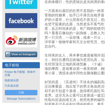
在肉体横行，性的意味比皮光肉滑的泰
一方面表白庞巨的壮男不是我的一杯茶
育期的性糖果，似乎口不择言自相矛盾
庐的小基哥，什么世面也不曾见过，忽
会坚守茹素的志愿，当然老实不客气吃
度，反正时间多的是，有广阔的犯错空
吗？看着石像似的一副身躯，总教人为
赏一只贝壳，一朵玫瑰，或者一片云，
洋学家丶植物学家和天文台研究员，也
忠合约。
生得美的女人，再本事也难逃被视作花
士，则往往遭同志收编为意淫玩具，当
生经营顶天立地的英雄型象，《十诫》（Te
电子邮报
海的摩西，是他事业第一座里程碑，糊
Fridae 电子邮报 - 简体中
胃小菜，诱惑未成年同性在脑海翻云覆
文版
电影俱乐部
好笑的是，《宾虚传》不挂名的编剧高尔维达
汽车俱乐部
迁旧事重提，指出笔下的男主角虽然没
却不折不扣是个基佬，急得希氏面红耳
订阅
直男。这宗无头公案可以发展成一篇迂
Manage Subscriptions
性取向应该由谁主决，然而有梦的编导
到底敌不过不必列出理由的观众。希氏