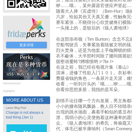
涯，难怪性窦初开的未来基霸依时依候
咿……哦」，某外露器官便应声竖起…
随着大人捧《宾虚传》（Ben-Hur）
六岁，恰如其份又天真又傻，性触角完
赛车紧张，不晓得分心欣赏健将们横陈
一头撞上的，是较后的《猿人袭地球》（Plane
在这部添布顿（Tim Burton）念念
空船驾驶员，失事紧急着陆被文明的猿
更多详情
烈火焚身，还是为他套上手枷脚锁的狱
衣不蔽体，大半部时间除了腰间摇摇欲
牍壑谘矍蛉?娉嗦憬哟ァ?br />
在这之前，我已经在电视片集《泰山》（
淇淋，进修了性欲入门１０１。衣衫单
费最省钱的角色，一条尿片走天涯，难
收看，一听到片头的「哦……咿……哦
Advertisement
你看你思想多脏，我指的是耳朵。
Highlights
MORE ABOUT US
剧情不论往哪一个方向发展，男主角都
小小的腰布随风飘扬，教人目不转睛恭
Latest Blog Post
出现的跳水场面，裹着手帕似的遮丑布
Change is not always a
bad thing (Jan 1)
泄，我弱小的心灵便抱着这种谦卑的愿
众。《猿人袭地球》的希氏，将偷窥又
代，体毛已被辛康纳利（Sean Conn