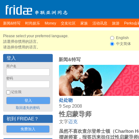
新闻&特写
时尚娱乐
Money
交友社区
家族
活动讯息
旅游
Perks会
Please select your preferred language.
English
請選擇你慣用的語言。
中文简体
请选择你惯用的语言。
登入
新闻&特写
用户名
密码
记住我
处处吻
9 Sep 2008
取回遗失的密码
性启蒙导师
初到 FRIDAE？
文字
迈克
免费加入
虽然不喜欢查尔登希士顿（Charlton 
摆谢师宴，报答历来担任过性启蒙导师