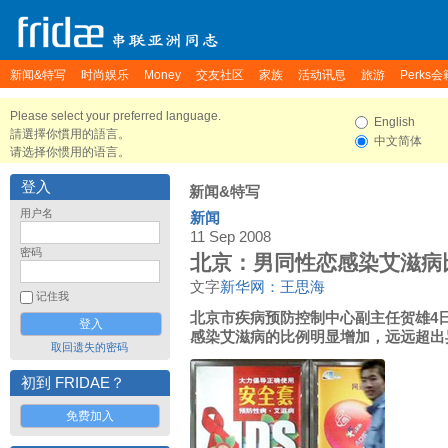
新闻&特写
时尚娱乐
Money
交友社区
家族
活动讯息
旅游
Perks会
Please select your preferred language.
English
請選擇你慣用的語言。
中文简体
请选择你惯用的语言。
登入
新闻&特写
用户名
新闻
11 Sep 2008
密码
北京：男同性恋感染艾滋病
文字
新华网：王思海
记住我
北京市疾病预防控制中心副主任贺雄4
感染艾滋病的比例明显增加，远远超出
取回遗失的密码
初到 FRIDAE？
免费加入