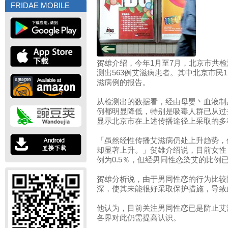
FRIDAE MOBILE
贺雄介绍，今年1月至7月，北京市共检
测出563例艾滋病患者。其中北京市民1
滋病例的报告。
从检测出的数据看，经由母婴丶血液制
例都明显降低，特别是吸毒人群已从过去
显示北京市在上述传播途径上采取的多
「虽然经性传播艾滋病仍处上升趋势，
却显著上升。」贺雄介绍说，目前女性
例为0.5％，但经男同性恋染艾的比例
贺雄分析说，由于男同性恋的行为比较
深，使其未能很好采取保护措施，导致
他认为，目前关注男同性恋已是防止艾
各界对此仍需提高认识。