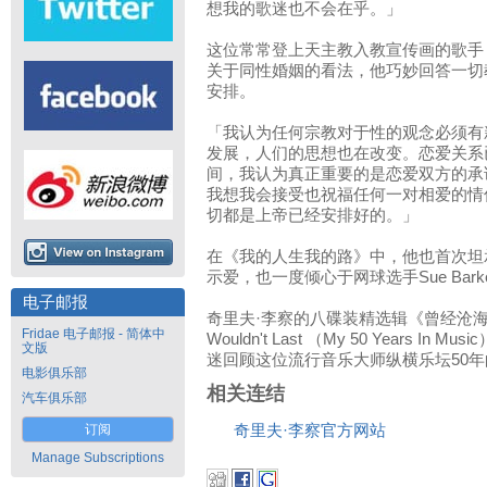
想我的歌迷也不会在乎。」
这位常常登上天主教入教宣传画的歌手
关于同性婚姻的看法，他巧妙回答一切
安排。
「我认为任何宗教对于性的观念必须有
发展，人们的思想也在改变。恋爱关系
间，我认为真正重要的是恋爱双方的承
我想我会接受也祝福任何一对相爱的情
切都是上帝已经安排好的。」
在《我的人生我的路》中，他也首次坦承自己曾
示爱，也一度倾心于网球选手Sue Bark
电子邮报
奇里夫·李察的八碟装精选辑《曾经沧海（50
Fridae 电子邮报 - 简体中
Wouldn't Last （My 50 Years 
文版
迷回顾这位流行音乐大师纵横乐坛50
电影俱乐部
相关连结
汽车俱乐部
订阅
奇里夫·李察官方网站
Manage Subscriptions