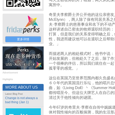
马天主教牧师的男子相遇，两人从此保
寓所中。
奇里夫李察爵士并公开他的这位亲密友人
McElynn），两人除了保有同居关系
夫·李察爵士的慈善事业和名下的不动
这样讲述自己密友的牧师退职经历的：
打算，但是我们的关系变得明确之后，
性，我进而建议他可以在退职之后帮助
更多详情
业。」
而描述两人的相处模式时，他书中说：
开始发展的，但相处久了之后，除了作
一个很棒的伴侣，所以我们就住在一起
孤零零的感觉。」
Advertisement
这位在英国乃至世界范围内都久负盛名
Highlights
６０年代的英国流行乐坛，他的唱片总
MORE ABOUT US
曲，如《Living Doll》丶《Summer Hol
都传唱至今。但这位大牌艺人在自己的
Latest Blog Post
清过关于他性倾向的谜团。
Change is not always a
bad thing (Jan 1)
今年67岁的奇里夫·李察在自传中娓娓
体对我性倾向的百般揣测，我的生活形