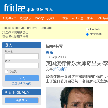
新闻&特写
时尚娱乐
Money
交友社区
家族
活动讯息
旅游
Perks会
Please select your preferred language.
English
請選擇你慣用的語言。
中文简体
请选择你惯用的语言。
登入
新闻&特写
用户名
娱乐
13 Sep 2008
密码
英国流行音乐大师奇里夫·
文字
新闻编辑
记住我
厌倦媒体一直追访并揣测他的性倾向，奇里夫·
士于近日公开自己与一名前罗马天主教
取回遗失的密码
初到 FRIDAE？
免费加入