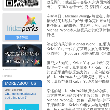
政见顾问；他甚至与哈维•米尔克因为
出手，幸而在哈维•米尔克遇刺身亡之
今时今日，Michael Wong依然健
接受访问时说认为哈维•米尔克如果当
担任旧金山的市长。电影中，Michael
Michael Wong本人接受采访的纪录片和
日记。
更多详情
笔者没有采访到Michael Wong，但采访
Kelvin Yu，一位在好莱坞发展的
花猫拼》（Popular）和惊悚电影《科洛弗档
但很少人知道，Kelvin Yu在为《
低得一文不值，葛斯范桑认为Kelvin
Advertisement
的资质平庸和缺乏魅力的」，这句描述
Highlights
员，Kelvin Yu本人也相当愤怒，更
候，葛斯范桑对Kelvin Yu说希望他
MORE ABOUT US
Latest Blog Post
幸运的是，Kelvin Yu和导演达成
Change is not always a
西方世界对华裔男性的刻板印象，以自
bad thing (Jan 1)
Michael Wong这一角色，虽然镜
下深刻印象，Kelvin Yu也认为这
色。Fridae独家采访到这位颇有前途