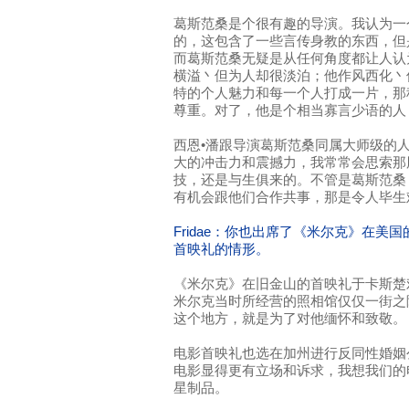
葛斯范桑是个很有趣的导演。我认为一
的，这包含了一些言传身教的东西，但
而葛斯范桑无疑是从任何角度都让人认
横溢丶但为人却很淡泊；他作风西化丶
特的个人魅力和每一个人打成一片，那
尊重。对了，他是个相当寡言少语的人
西恩•潘跟导演葛斯范桑同属大师级的
大的冲击力和震撼力，我常常会思索那
技，还是与生俱来的。不管是葛斯范桑
有机会跟他们合作共事，那是令人毕生
Fridae：你也出席了《米尔克》在美
首映礼的情形。
《米尔克》在旧金山的首映礼于卡斯楚
米尔克当时所经营的照相馆仅仅一街之
这个地方，就是为了对他缅怀和致敬。
电影首映礼也选在加州进行反同性婚姻
电影显得更有立场和诉求，我想我们的
星制品。