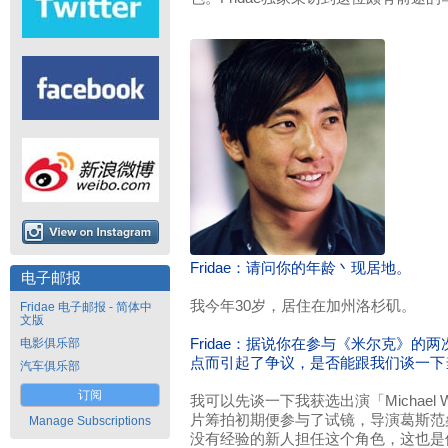
Fridae：请问你的年龄丶现居地。
电子邮报
我今年30岁，居住在加州洛杉矶。
Fridae 电子邮报 - 简体中
文版
电影俱乐部
Fridae：据说你在参与《米尔克》的
点而引起了争议，是否能跟我们谈一下
汽车俱乐部
订阅
我可以先谈一下我获选出演「Michael
片筹拍初期便参与了试镜，导演葛斯范
Manage Subscriptions
没有经验的新人担任这个角色，这也是