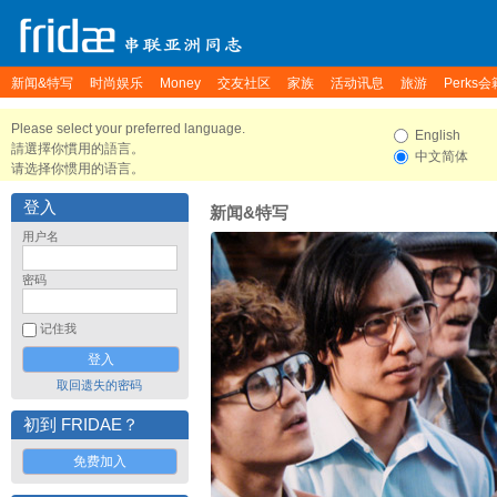
新闻&特写
时尚娱乐
Money
交友社区
家族
活动讯息
旅游
Perks会
Please select your preferred language.
English
請選擇你慣用的語言。
中文简体
请选择你惯用的语言。
登入
新闻&特写
用户名
密码
记住我
取回遗失的密码
初到 FRIDAE？
免费加入