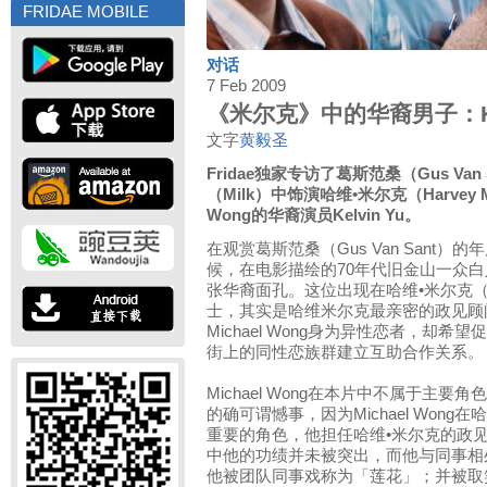
FRIDAE MOBILE
对话
7 Feb 2009
《米尔克》中的华裔男子：Kel
文字
黄毅圣
Fridae独家专访了葛斯范桑（Gus Va
（Milk）中饰演哈维•米尔克（Harvey 
Wong的华裔演员Kelvin Yu。
在观赏葛斯范桑（Gus Van Sant）
候，在电影描绘的70年代旧金山一众
张华裔面孔。这位出现在哈维•米尔克（Ha
士，其实是哈维米尔克最亲密的政见顾问，美
Michael Wong身为异性恋者，却
街上的同性恋族群建立互助合作关系。
Michael Wong在本片中不属于主
的确可谓憾事，因为Michael Won
重要的角色，他担任哈维•米尔克的政
中他的功绩并未被突出，而他与同事相
他被团队同事戏称为「莲花」；并被取