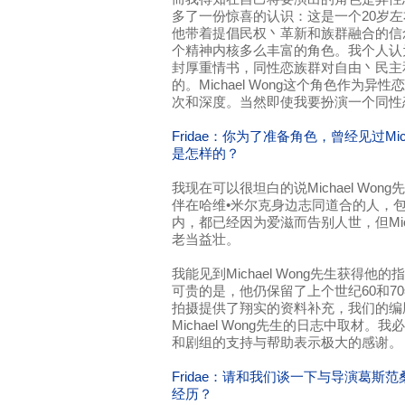
多了一份惊喜的认识：这是一个20岁
他带着提倡民权丶革新和族群融合的信
个精神内核多么丰富的角色。我个人认
封厚重情书，同性恋族群对自由丶民主
的。Michael Wong这个角色作为
次和深度。当然即使我要扮演一个同性
Fridae：你为了准备角色，曾经见过Mic
是怎样的？
我现在可以很坦白的说Michael Wo
伴在哈维•米尔克身边志同道合的人，包括Jim R
内，都已经因为爱滋而告别人世，但Mich
老当益壮。
我能见到Michael Wong先生获得
可贵的是，他仍保留了上个世纪60和7
拍摄提供了翔实的资料补充，我们的编剧Dust
Michael Wong先生的日志中取材。我必
和剧组的支持与帮助表示极大的感谢。
Fridae：请和我们谈一下与导演葛斯
经历？