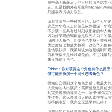
员中毫无斩获后，他只得转而考虑专业
选。但是我的外在形象和Michael W
只能靠表演功力取胜。
谈起导演的一些种族言论，我个人的确
这里对华裔人士的偏见依然很深，华裔
不扮演一些具有过时刻板形象的华人角
因为好莱坞的编剧总是以先入为主的印
旧的华人角色，即使角色本身不带有对
为过度解读和放大检视，这些华人角色
生错误认识，我虽然认为这是编剧和观
前看来似乎是难以避免的。不过我最后
来诠释这个角色。
Fridae：你对获得这个角色有什么反
但可能要扮演一个同性恋者角色？
得知自己得到这个角色之后，我最大的
人景仰的杰出演员；葛斯范桑是目前少
到完美境界的导演之一；哈维•米尔克
生传奇。这么多吸引人的因素摆在我面
期待的电影，我完全无法平静以待！
而我得知在自己将要演出的角色是异性