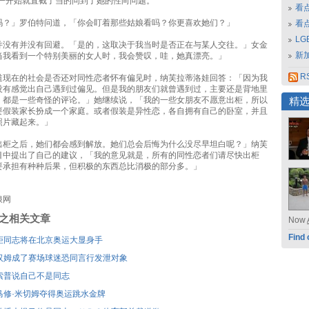
克一开始就直截了当的问到了她的性向问题。
看
吗？」罗伯特问道，「你会盯着那些姑娘看吗？你更喜欢她们？」
看
L
并没有并没有回避。「是的，这取决于我当时是否正在与某人交往。」女金
新
当我看到一个特别美丽的女人时，我会赞叹，哇，她真漂亮。」
RS
道现在的社会是否还对同性恋者怀有偏见时，纳芙拉蒂洛娃回答：「因为我
没有感觉出自己遇到过偏见。但是我的朋友们就曾遇到过，主要还是背地里
，都是一些奇怪的评论。」她继续说，「我的一些女朋友不愿意出柜，所以
精
要假装家长扮成一个家庭。或者假装是异性恋，各自拥有自己的卧室，并且
照片藏起来。」
出柜之后，她们都会感到解放。她们总会后悔为什么没尽早坦白呢？」纳芙
目中提出了自己的建议，「我的意见就是，所有的同性恋者们请尽快出柜
要承担有种种后果，但积极的东西总比消极的部分多。」
浪网
刊登之相关文章
Now
Find 
柜同志将在北京奥运大显身手
汉姆成了赛场球迷恐同言行发泄对象
索普说自己不是同志
马修·米切姆夺得奥运跳水金牌