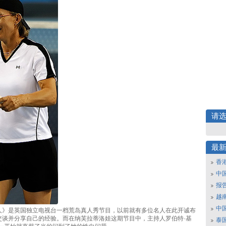
请
最
香
中
报
越南
中
人》是英国独立电视台一档荒岛真人秀节目，以前就有多位名人在此开诚布
交谈并分享自己的经验。而在纳芙拉蒂洛娃这期节目中，主持人罗伯特·基
泰