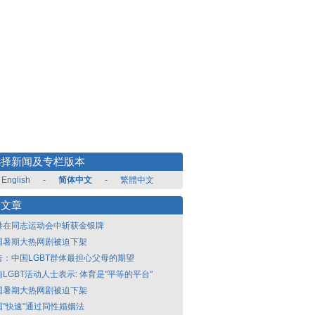
选择新闻及专栏版本
English
-
简体中文
-
繁體中文
新文章
港在同志运动会中斩获金银牌
国暑期大热网剧被迫下架
告：中国LGBT群体最担心父母的期望
LGBT活动人士表示: 体育是"平等的平台"
国暑期大热网剧被迫下架
国"快速"通过同性婚姻法