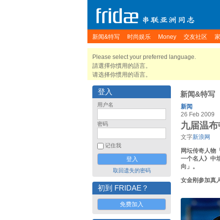
新闻&特写
时尚娱乐
Money
交友社区
Please select your preferred language.
請選擇你慣用的語言。
请选择你惯用的语言。
登入
新闻&特写
用户名
新闻
26 Feb 2009
九届温布
密码
文字
新浪网
记住我
网坛传奇人物
一个名人》中
向」。
取回遗失的密码
女金刚参加真
初到 FRIDAE？
免费加入