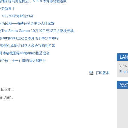
转播未提马修是同志，ＮＢＣ体育部总裁道歉
不是新闻？
ＳＧ2008海峡运动会
运动风潮──海峡运动会主办人叶家辉
he Straits Games 10月10日至12日吉隆坡登场
Outgames运动会本月底于墨尔本举行
mes暨墨尔本彩虹对话人权会议顺利闭幕
度哥本哈根国际Outgames接受报名
LA
好个秋（十一）影响深远加国行
View 
Engli
打印版本
赞
个回应吧！
用此功能。