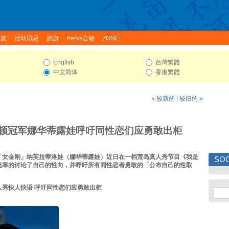
家族
活动讯息
旅游
Perks会籍
ZONE:
English
台灣繁體
中文简体
香港繁體
« 较新的
|
较旧的 »
顿冠军娜华蒂露娃呼吁同性恋们应勇敢出柜
「女金刚」纳芙拉蒂洛娃（娜华蒂露娃）近日在一档荒岛真人秀节目《我是
SOC
坦率的讨论了自己的性向，并呼吁所有同性恋者勇敢的「公布自己的性取
人秀快人快语 呼吁同性恋们应勇敢出柜