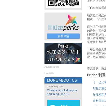
尔罗伊·斯尔
「你会喜欢我
纳芙拉蒂洛娃
刚说，「不过
而当罗伯特问
的身份，我并
的嘲笑和议论
更多详情
你有时候可能
将所有甜蜜的
「每当那些人
拉蒂洛娃在节
吧，尽管可能
Advertisement
本文原载：新
Highlights
Fridae 
MORE ABOUT US
十一位出
Latest Blog Post
球星贝克
Change is not always a
bad thing (Jan 1)
游泳冠军
出柜同志