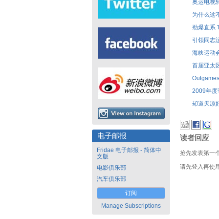
奥运电视
为什么这
劲爆直系Ｔ
引领同志
海峡运动会T
首届亚太区
Outga
2009年
却道天凉
电子邮报
读者回应
Fridae 电子邮报 - 简体中
抢先发表第一
文版
请先登入再使
电影俱乐部
汽车俱乐部
订阅
Manage Subscriptions