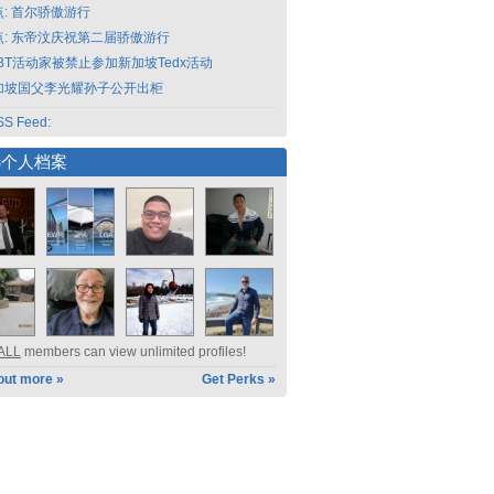
点: 首尔骄傲游行
点: 东帝汶庆祝第二届骄傲游行
GBT活动家被禁止参加新加坡Tedx活动
加坡国父李光耀孙子公开出柜
S Feed:
选个人档案
ALL
members can view unlimited profiles!
out more »
Get Perks »