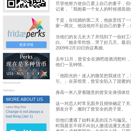
尽管他努力使自己爱上自己的妻子，但
记者，「我抱着一个女人的时候感觉就
于是，在结婚的第二天，他故意找了一
家一两次。他说他对不起自己的妻子，
当他们的女儿长大了并找到了一份好工
白。「她非常吃惊，哭了好几天。最后
更多详情
2009年2月10日协议离婚。
去年11月，曾安全在酒吧借酒消愁时，
他们一见钟情。
「他阳光的丶迷人的微笑把我迷住了，
引。」在茶馆里，曾安全陷入了甜蜜的
Advertisement
Highlights
身高一米八穿着随意的曾安全身强体壮
MORE ABOUT US
这一对恋人时常见面并且很快确定了关
Latest Blog Post
朋友分手，搬到了曾安全的房子里。
Change is not always a
bad thing (Jan 1)
但他们遭遇了始料未及的压力与偏见。
时我甚至不得不向别人撒谎说潘文杰是