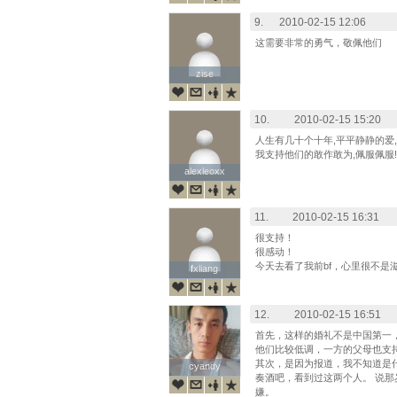
9.
2010-02-15 12:06
这需要非常的勇气，敬佩他们
zise
zise
10.
2010-02-15 15:20
人生有几十个十年,平平静静的爱
我支持他们的敢作敢为,佩服佩服!
alexleoxx
alexleoxx
11.
2010-02-15 16:31
很支持！
很感动！
今天去看了我前bf，心里很不是
fxliang
fxliang
12.
2010-02-15 16:51
首先，这样的婚礼不是中国第一
他们比较低调，一方的父母也支
其次，是因为报道，我不知道是
cyandy
cyandy
奏酒吧，看到过这两个人。 说
嫌。