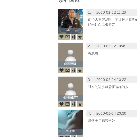
读者回应
1.
2010-02-12 11:26
两个人不容易啊！不过还是感觉
结果让自己很痛苦
hellozzg
hellozzg
2.
2010-02-12 13:45
有意思
AndrewH
AndrewH
3.
2010-02-14 13:22
社会的进步就需要这样的人。
4olderLTR
4olderLTR
4.
2010-02-14 23:30
那個中年應該是0~
31136
31136