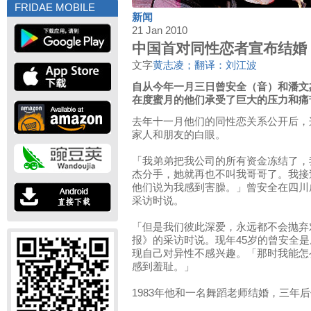
FRIDAE MOBILE
新闻
21 Jan 2010
中国首对同性恋者宣布结婚
文字
黄志凌；翻译：刘江波
自从今年一月三日曾安全（音）和潘文
在度蜜月的他们承受了巨大的压力和痛
去年十一月他们的同性恋关系公开后，
家人和朋友的白眼。
「我弟弟把我公司的所有资金冻结了，
杰分手，她就再也不叫我哥哥了。我接
他们说为我感到害臊。」曾安全在四川
采访时说。
「但是我们彼此深爱，永远都不会抛弃
报》的采访时说。现年45岁的曾安全是
现自己对异性不感兴趣。「那时我能怎
感到羞耻。」
1983年他和一名舞蹈老师结婚，三年