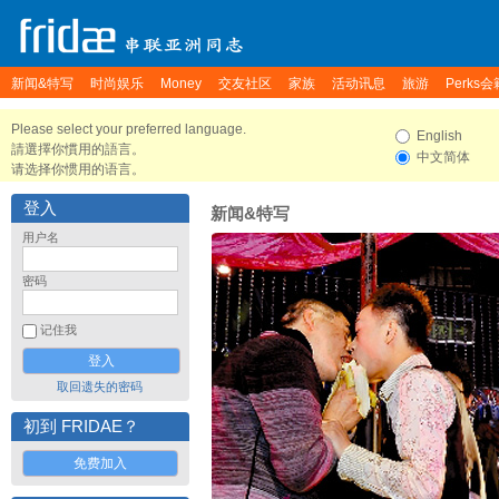
新闻&特写
时尚娱乐
Money
交友社区
家族
活动讯息
旅游
Perks会
Please select your preferred language.
English
請選擇你慣用的語言。
中文简体
请选择你惯用的语言。
登入
新闻&特写
用户名
密码
记住我
取回遗失的密码
初到 FRIDAE？
免费加入