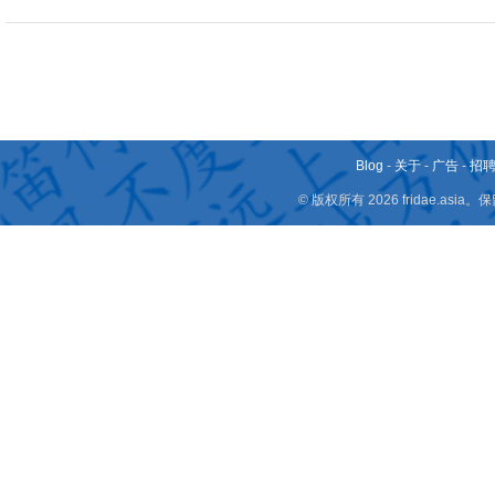
Blog
-
关于
-
广告
-
招
© 版权所有 2026 fridae.a