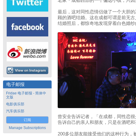
老家丶成都西部的一个偏远小镇，只因
最后，这对同性恋情侣做了一个大胆的
顾的酒吧结婚。这在成都可谓是前无古
结婚照后，都惊奇地发现穿着白色婚纱
电子邮报
Fridae 电子邮报 - 简体中
文版
电影俱乐部
汽车俱乐部
曾安全告诉记者，「在成都，同性恋很
订阅
告诉自己的亲人和朋友，只是在酒吧和
Manage Subscriptions
200多位朋友能接受他们的这种行为