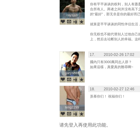
你有平平谈谈的权利，别人有轰
合所有人。两者之间并没有高下
的“最好”，那无非是你的最好而
raysjun
raysjun
就算是平平谈谈的同性伴侣生活
你无权也不能代替别人过他自己
上，然后去论断别人的幸福。这
17.
2010-02-26 17:02
國內只有3000萬同志人群？
如果這樣，真愛真的難尋啊~
garyshen
garyshen
18.
2010-02-27 12:46
羡慕你们！ 祝福你们！
teng2299
teng2299
请先登入再使用此功能。