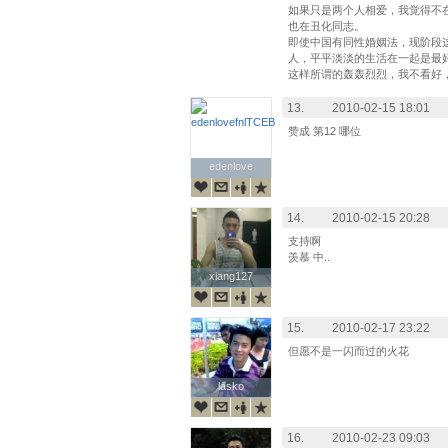
如果只是两个人相爱，我觉得不
也在丑化同志。
即使中国有同性婚姻法，现阶段
人，平平淡淡的生活在一起是最
这样所谓的轰轰烈烈，我不看好
13.
2010-02-15 18:01
赞成 第12 哪位
edenlove
edenlove
14.
2010-02-15 20:28
支持啊
羡慕 中..
xiang127
xiang127
15.
2010-02-17 23:22
但愿不是一闪而过的火花
lasko
lasko
16.
2010-02-23 09:03