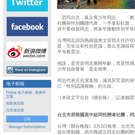
「恐同台北，孤立青少年同志」、「教
社團與性別團體代表，一手拿彩虹旗，
府不要歧視同志，將多年推動性別平等
台灣同志諮詢熱線協會文宣部主任許欣
題，完全沒有性別意識，發出充滿歧視
平等教育法」。
他說，是否是同志無關年齡，而是情感
少年自由發展「是走倒車」。
同志代表呂欣潔直指，議員與官員的保
电子邮报
己「性別認識模糊」的元凶。
Fridae 电子邮报 - 简体中
文版
（本段文字出自《聯合報》╱記者錢震宇／台
电影俱乐部
汽车俱乐部
台北市府限國高中組同性戀者社團，同
订阅
台灣《聯合晚報》3月2日報導，台北
Manage Subscriptions
提出限制國、高中職成立同志社團的附