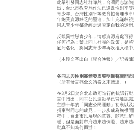
此舉引發同志社群嘩然，台灣同志諮詢
出，台北市教育局作法已違反性別平等
青少年。台灣性別平等教育協會理事卓
年飽受資源缺乏的壓迫，加上充滿歧視
同志青少年都曾經走過否定自我的迷惘
反觀異性戀青少年，情感資源處處可得
任何行為；禁止同志社團的政策，是將
底污名化，將同志青少年再次推入櫃中
（本段文字出自《聯合晚報》╱記者陳珮琦/
各同志與性別團體發表聲明厲聲責問市
（所有發言稿全文請看文末接連。）
在3月2日於台北市政府進行的抗議行
言中指出，同志公民運動早已背離認識
主辦十年的「同志公民運動」初衷以及
捐棄對同志的成見，一步步成為胸襟開
程中，台北市民展現的寬容、願意理解
暖，但是面對市府越來越倒退、越來越
動真不知為何而辦！