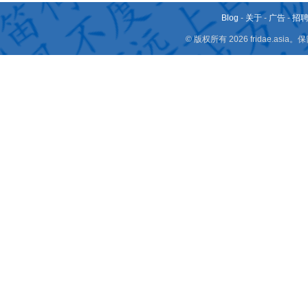
Blog
-
关于
-
广告
-
招
© 版权所有 2026 fridae.a