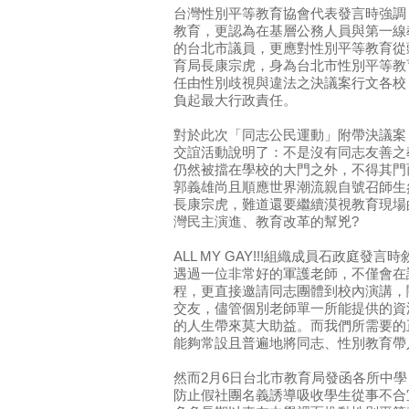
台灣性別平等教育協會代表發言時強調
教育，更認為在基層公務人員與第一線
的台北市議員，更應對性別平等教育從
育局長康宗虎，身為台北市性別平等教
任由性別歧視與違法之決議案行文各校
負起最大行政責任。
對於此次「同志公民運動」附帶決議案
交誼活動說明了：不是沒有同志友善之
仍然被擋在學校的大門之外，不得其門而
郭義雄尚且順應世界潮流親自號召師生
長康宗虎，難道還要繼續漠視教育現場
灣民主演進、教育改革的幫兇?
ALL MY GAY!!!組織成員石政庭
遇過一位非常好的軍護老師，不僅會在
程，更直接邀請同志團體到校內演講，
交友，儘管個別老師單一所能提供的資
的人生帶來莫大助益。而我們所需要的
能夠常設且普遍地將同志、性別教育帶
然而2月6日台北市教育局發函各所中
防止假社團名義誘導吸收學生從事不合