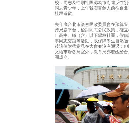
校，同志及性別社團認為市府違反性別
同志青少年，上午號召百餘人前往台北
社群道歉。
去年底台北市議會民政委員會在預算審
跨局處平台，檢討同志公民政策，確立
止高中、職（含）以下學校社團，假借
事同志交誼等活動，以保障學生自然適
後這個附帶意見在大會並沒有通過；但
文給市府各局室外，教育局亦發函給台
團成立。