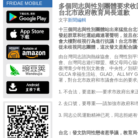
FRIDAE MOBILE
多個同志與性別團體要求收
台北市政府教育局長道歉
文字
新聞編輯
十三個同志與性別團體站出來猛批台北
發起群眾和社運組織連署聲明，並且在
會大樓對歧視行為進行抗議！台北市教
從未歧視同志團體，這次發文是配合議
由台灣同志諮詢熱線協會、台灣性別平
會、台灣同志遊行聯盟、櫃父母同心協會
臺灣青少年性別文教會、中央性／別研
GLCA 幸福生活站、GLAD、ALL MY
署，對台北市政府和市議會作出的要求
1. 不合法，要道歉──要求市政府出
2. 去口號，要尊重──請加強市政府
3. 同志公民運動精神已死，同志拒絕
台北：發文防同性戀者惹爭議，教育局