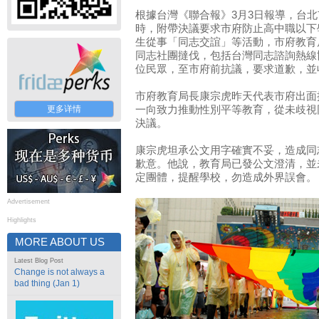
根據台灣《聯合報》3月3日報導，台
時，附帶決議要求市府防止高中職以下
生從事「同志交誼」等活動，市府教育
同志社團撻伐，包括台灣同志諮詢熱線
位民眾，至市府前抗議，要求道歉，並
市府教育局長康宗虎昨天代表市府出面
更多详情
一向致力推動性別平等教育，從未歧視
決議。
康宗虎坦承公文用字確實不妥，造成同
歉意。他說，教育局已發公文澄清，並
定團體，提醒學校，勿造成外界誤會。
Advertisement
Highlights
MORE ABOUT US
Latest Blog Post
Change is not always a
bad thing (Jan 1)