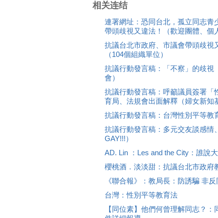
相关连结
連署網址：恐同台北，孤立同志青
帶頭歧視又違法！（歡迎團體、個
抗議台北市政府、市議會帶頭歧視
（104個組織單位）
抗議行動發言稿：「不察」的歧視
會）
抗議行動發言稿：呼籲議員簽署「
育局、法規會出面解釋（婦女新知
抗議行動發言稿：台灣性別平等教
抗議行動發言稿：多元交友談感情、
GAY!!!）
AD. Lin ：Les and the Ci
櫻桃酒．淡淡甜：抗議台北市政府
《聯合報》：教局長：防誘騙 非反
台灣：性別平等教育法
【同位素】他們何曾理解同志？：