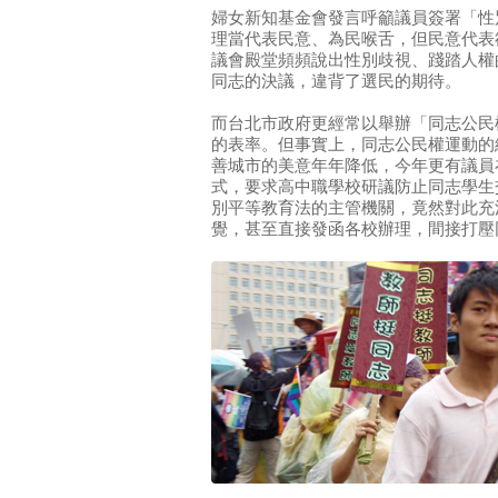
婦女新知基金會發言呼籲議員簽署「性
理當代表民意、為民喉舌，但民意代表
議會殿堂頻頻說出性別歧視、踐踏人權
同志的決議，違背了選民的期待。
而台北市政府更經常以舉辦「同志公民
的表率。但事實上，同志公民權運動的
善城市的美意年年降低，今年更有議員
式，要求高中職學校研議防止同志學生
別平等教育法的主管機關，竟然對此充
覺，甚至直接發函各校辦理，間接打壓