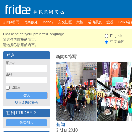
新闻&特写
时尚娱乐
Money
交友社区
家族
活动讯息
旅游
Perks会
Please select your preferred language.
English
請選擇你慣用的語言。
中文简体
请选择你惯用的语言。
登入
新闻&特写
用户名
密码
记住我
取回遗失的密码
初到 FRIDAE？
免费加入
新闻
3 Mar 2010