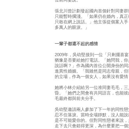
位前同妻說。
張北川曾計劃發起國內首個針對同妻群
只能暫時擱淺。「如果仍在婚內，真正
只敢在網上說話。」他主張從個案入手
多萬人的眼淚。」
一輩子都還不起的感情
2009年，吳幼堅接到一位「只剩擺喜
猶豫是否要給她打電話。「她問我，你
說話啊？」作為國內首位公開身份的同
進異性婚姻。「我雖然是同志母親，但
的立場，作為一個女人，如果沒有愛情
她將小林介紹給另一位准同妻毛毛，三
昏。「她們之間會有共同語言，也能彼
毛最終都與前夫分手。
吳幼堅邀請兩人參加了下一年的同性戀
忍不住落淚。當時全場靜默，沒人能說
是不可能愛你的。但對同性戀者來說，
走下去只會錯得更深，為什麼要把一個