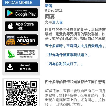
FRIDAE MOBILE
新闻
8 Dec 2011
同妻
文字
邢人儼
同妻指的是同性戀者的妻子，這個群體
場者、是受侮辱受損害的弱勢群體。如
份，並開始行動起來，找回自己的幸福
五十多歲時，玉蓉問丈夫是否愛過她，
「那你為什麼要跟我結婚？」
「因為你對我太好了。」
四十多年的愛情和光陰都給了同性戀者
67歲這年，玉蓉才發現自己有另一個
為腦梗，顫抖得厲害，坐在電腦前，半
出現在電腦屏幕上的，還有同志、拉拉
輕，一口地道的北方腔。