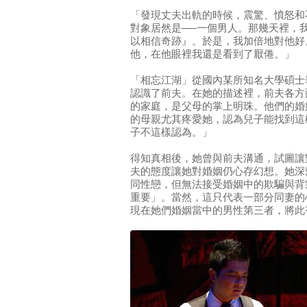
「發現丈夫出軌的時候，震驚、憤怒和
對象居然是──一個男人。那幾天裡，
以相信奇跡』。於是，我加倍地對他好
他，在他眼裡我還是看到了厭倦。」
「相忘江湖」從國內某所知名大學碩士
認識了前夫。在她的描述裡，前夫各方
的家庭，是父母的掌上明珠。他們的婚
的母親尤其疼愛她，認為兒子能找到這
子不這樣認為。」
得知真相後，她曾與前夫溝通，試圖讓
夫的態度讓她對婚姻仍心存幻想。她深
同性戀，但無法接受婚姻中的欺騙與背
重要」。當然，這只代表一部分同妻的
現在她們婚姻當中的男性第三者，將此