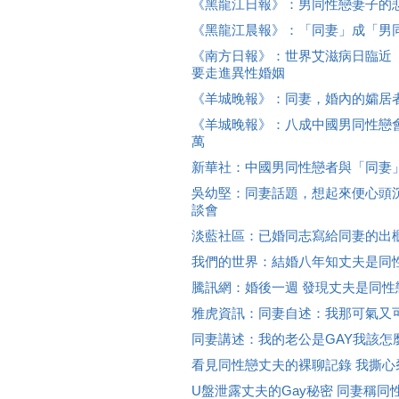
《黑龍江日報》：男同性戀妻子的
《黑龍江晨報》：「同妻」成「男
《南方日報》：世界艾滋病日臨近
要走進異性婚姻
《羊城晚報》：同妻，婚內的孀居
《羊城晚報》：八成中國男同性戀
萬
新華社：中國男同性戀者與「同妻
吳幼堅：同妻話題，想起來便心頭沉
談會
淡藍社區：已婚同志寫給同妻的出
我們的世界：結婚八年知丈夫是同性
騰訊網：婚後一週 發現丈夫是同性
雅虎資訊：同妻自述：我那可氣又
同妻講述：我的老公是GAY我該怎
看見同性戀丈夫的裸聊記錄 我撕心
U盤泄露丈夫的Gay秘密 同妻稱同