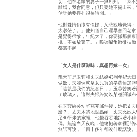
切，他在老家的妻子一無所知。「我不
離婚，我會同意，但只要她不提出來，
估計她要掙扎很長時間。」
他對愛情仍懷有憧憬，又悲觀地覺得：
太渺茫了。」他知道自己遲早會回老家
是覺得很慘，年紀大了，你要抓那個東
挑，不如放棄了。」曉渠嘴角微微抽動
都還不起。」
「女人是什麼滋味，真想再嫁一次」
幾天前是玉蓉和丈夫結婚43周年紀念
做飯，夫婦倆就拿女兒買的旱蘿蔔加鹽
「這就是我們的紀念日，」玉蓉苦笑著
了玻璃人。這對夫婦終於以某種開誠布
在玉蓉給吳幼堅寫完郵件後，她把丈夫
麼？」丈夫木訥地點點頭。丈夫比她大
足40平米的家裡，他慢吞吞地踩著小
偶。無論白天夜晚，他總抱著家裡那條
無話可說，「四十多年都沒什麼話說。