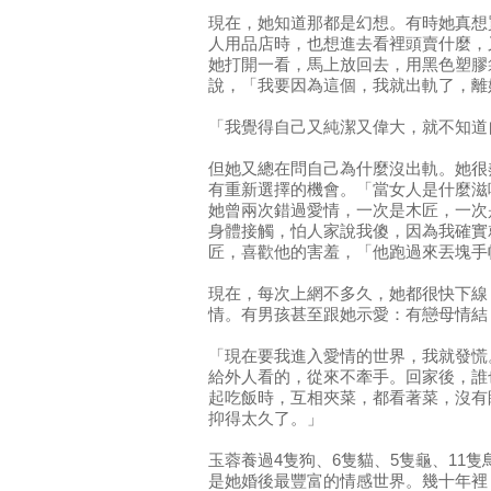
現在，她知道那都是幻想。有時她真想
人用品店時，也想進去看裡頭賣什麼，
她打開一看，馬上放回去，用黑色塑膠
說，「我要因為這個，我就出軌了，離
「我覺得自己又純潔又偉大，就不知道
但她又總在問自己為什麼沒出軌。她很
有重新選擇的機會。「當女人是什麼滋
她曾兩次錯過愛情，一次是木匠，一次
身體接觸，怕人家說我傻，因為我確實
匠，喜歡他的害羞，「他跑過來丟塊手
現在，每次上網不多久，她都很快下線
情。有男孩甚至跟她示愛：有戀母情結
「現在要我進入愛情的世界，我就發慌
給外人看的，從來不牽手。回家後，誰
起吃飯時，互相夾菜，都看著菜，沒有
抑得太久了。」
玉蓉養過4隻狗、6隻貓、5隻龜、11
是她婚後最豐富的情感世界。幾十年裡