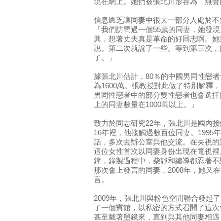
現在網上。她們被張北川形容為「無聲
信息匱乏讓同妻中很大一部分人處於不
「我們訪問過一個55歲的同妻，她發
興，想著丈夫真是革命的好同志啊。她
說。第二次就說了一些。等到第三次，
了。」
據張北川估計，80％的中國男同性戀
為1600萬。張教授對此做了特別解釋
男同性戀者中的部分雙性戀者也會選擇
上的同妻數量在1000萬以上。」
致力於同志研究22年，張北川是國內
16年裡，他接觸過數百位同妻。199
話，多次去辦公室與他交流。在央視的
這位女性首次以同妻身份出現在電視裡
鐘，錄製過程中，柴靜和編導都忍著不讓
那次會上發言的同妻，2008年，她又在
言。
2009年，張北川與粉色空間聯合發起
了一個賓館，以私密的方式召開了這次
甚至戴著墨鏡來，直到與其他同妻相遇