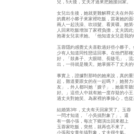
兒，5天後，丈夫才過來把她接回家。
女兒出生後，她就更難解釋丈夫在外與
的農村小夥子來家裡吃飯，當著她的面
兩人一起洗澡、吹頭髮、看黃碟。她第
人回來吃飯增加了家裡負擔，丈夫因此
抱著女兒哀求她。「他知道女兒是我的
玉蓉隱約感覺丈夫喜歡過好些小夥子。
少有人知道同性戀這回事。在他們那種
好，「鼓鼻子、大眼睛、長睫毛」，流
出，一待就是幾天。她掌握不了丈夫的
事實上，證據對那時的她來說，真的重
起，難道要跟女的在一起嗎？」她努力
友」，外人都叫她「嫂子」，她最常聽
好。」這些人中就有她一度存疑的小王
過丈夫對她笑、為家裡的事操心，也從
結婚第3年，丈夫有天回家哭了。玉蓉
一問才知道，「小吳搞對象了」。還
有一個小張，每次下鄉演出回來都上
玉蓉家吃飯，突然，就再也不來了。
小張和女青年搞對象，丈夫很生氣。