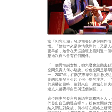
當「相忘江湖」發現前夫始終與同性情
悟。「婚姻本來是你情我願的，又是人
更早前，她曾在天涯論壇上看到過一個
想過跟自己會有任何關係。
「一個異性戀女性，她怎麼會主動去點
空間負責人何小培說。粉色空間是最早
一。2007年，在防艾專家張北川教授
妻的現場發言引起了何小培的注意。「
的廣播節目時，這對來自一線城市的夫
連丈夫都覺得自己與這個無關。」
這位同妻的發言與會議主題格格不入，
們發出自己的聲音呢？」粉色空間致力
納入關注對象後，何小培在網絡上發現