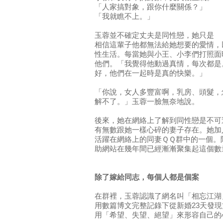
「人家搞對象，跟你什麼關係？」
「我就瞧不上。」
玉蓉並不確定丈夫是同性戀，她只是
相信這輩子他都無法給她想要的愛情，
性生活。每當她與小王、小李們打照面
他們。「我覺得他動過真情，每次都是
好，他們在一起時是真的快樂。」
「你說，女人多豐富啊，乳房、頭髮，
解不了。」玉蓉一臉無奈地說。
後來，她在網絡上了解到同性戀是不可
有無數跟她一樣心碎的妻子存在。她加
活躍在網絡上的同妻ＱＱ群中的一個。
助網站在幾年間已經漸漸聚集起這個數
除了嫁給同志，每個人都是個案
在群裡，玉蓉認識了網名叫「相忘江湖
用數篇博文完整記錄下從新婚23天發
用「希望、失望、絕望」來形容自己的