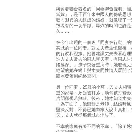
與會者聯合署名的「同妻聯合聲明」裡
當嫁』，是千百年來中國人的傳統思想
取向迥異的人組成的婚姻，就像埋了一
毀現有的一切平靜。爆炸的時間也許是
久……」
在今年出現的一個叫「同妻在行動」的網
某城的一位同妻。對丈夫產生懷疑後，
的行蹤和證據。她曾建議丈夫去看心理
進入丈夫常去的同志聊天室，有同志告
陷越深。」孩子突發重病時，她發現丈
絕望的她在網上與丈夫同性情人展開了
艷照發佈到網絡空間。
另一位同妻，25歲的小莫，與丈夫相識
重的家暴：牙齒被打落，肋骨被打變形
房間卻視若無睹。後來，她才知道丈夫
「為了面子，他爺爺是老師，結婚時風
堅決反對，不得已她向家人說出真相，
天，丈夫就從那個城市消失了。
不幸的家庭有著不同的不幸，「除了嫁