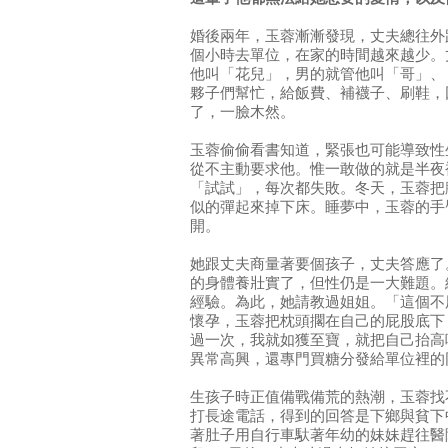
婚後兩年，玉蓉漸漸發現，丈夫總往外
個小時去單位，在家的時間越來越少。
他叫「花兒」，男的就管他叫「哥」、
夥子們幫忙，給飯費、補襪子、刷鞋，
了，一臉木然。
玉蓉偷偷看書知道，緊張也可能導致性
從不主動要求他。惟一敢做的就是半夜
「試試」，每次都失敗。冬天，玉蓉把
似的彈起來掉下床。睡夢中，玉蓉的手
開。
她跟丈夫商量著要個孩子，丈夫答應了
的身體養壯實了，但性仍是一大難題。
經驗。為此，她請教過姐姐。「這個不
懷孕，玉蓉把枕頭擱在自己的屁股底下
過一次，我就如獲至寶，就把自己抬高
異常高興，還專門買糖分發給單位裡的
生孩子時正值備戰備荒的熱潮，玉蓉找
打長途電話，得到的回答是下鄉與貧下
著肚子用自行車馱著年幼的妹妹趕往醫