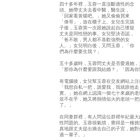
四十多年裡，玉蓉一直沒斷過性的念
頭。她帶丈夫去看中醫，醫生說，
「回家看黃碟吧。」她又偷偷買來
「偉哥」，放在櫃子上。女兒生完孩
子後，玉蓉第一次跟她說起自己懷疑
丈夫是同性戀的事。女兒堅決否認，
「爸不敢，男人都不喜歡強勢的女
人。」女兒明白後，又問玉蓉，「你
們為什麼要生我？」
五十多歲時，玉蓉問丈夫是否愛過她，
「那你為什麼要跟我結婚？」「因為你
有電腦後，女兒幫玉蓉在交友網站上注
「我想自私一把，誰愛我，我就跟他走
實。」她在網上認識一個七十來歲的老
並不在乎，她又將熱情似火的老頭一把
了。」
在同妻群裡，有人問這位群裡年紀最大
性問題的。玉蓉很氣憤，覺得是一種挑
真地跟丈夫提出摘去自己的子宮，她對
過一輩子。」