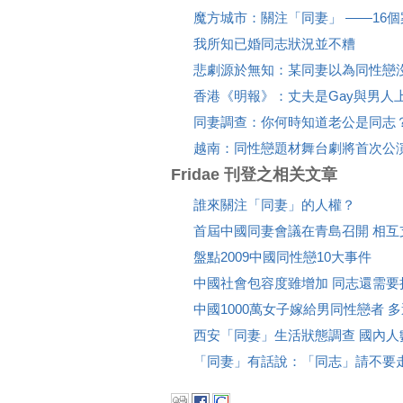
魔方城市：關注「同妻」 ――16
我所知已婚同志狀況並不糟
悲劇源於無知：某同妻以為同性戀
香港《明報》：丈夫是Gay與男人
同妻調查：你何時知道老公是同志
越南：同性戀題材舞台劇將首次公
Fridae 刊登之相关文章
誰來關注「同妻」的人權？
首屆中國同妻會議在青島召開 相互
盤點2009中國同性戀10大事件
中國社會包容度雖增加 同志還需要
中國1000萬女子嫁給男同性戀者 
西安「同妻」生活狀態調查 國內人
「同妻」有話說：「同志」請不要