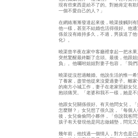
現有些東西是給不了的。對她肯定有欺
一個不愛自己的人？」
在網絡漸漸發達起來後，曉渠接觸到有
他一樣，甚至不結婚也活得很好。他通
係並沒有維持多久，不過，男孩送了他
化》。
曉渠曾半夜在家中客廳裡拿起一把水果
突然驚醒最終斷了念頭。最後，他跟姐
負」。他囑咐姐姐對妻子包容，「我們
曉渠從沒想過離婚。他說生活的惟一希
了養家，盡管他從來沒愛過妻子。離家
的南方小城工作，妻子在老家照顧女兒
抱頭痛哭。「老婆和我不一樣，她是不
他跟女兒關係很好。有天他問女兒，「
怎麼辦？」女兒想了很久說，「每個人
後，女兒偷偷問小夥伴，「你說我爸問
孩子有天發現他是同志做鋪墊，問完又
幾年前，他找過一個情人，對方也是已