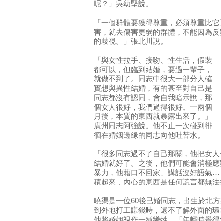
呢？」吳幼堅說。
「一個群體要獲得尊重，必須尊重比它
害，就去傷害更弱的群體，不能因為反
的歧視。」張北川說。
「與女性拉手、接吻、性生活，假裝
都可以，但臨到結婚，要過一輩子，
就做不到了。同志中很大一部分人確
實想與異性結婚，有的甚至對自己是
同志都沒有認同，會自我暗示說，那
個女人很好，我們過得很好。一兩個
月後，本質的東西就暴露出來了。」
廣州同志阿強說。他不止一次碰到徘
徊在婚姻邊緣的同志向他吐苦水。
「很多同志過不了自己那關，他把女人
結婚就好了。之後，他們可能會消極應
暴力，他藉口不回家、講話沒好語氣…
積起來，內心的東西是任何謊言都無法
曉渠是一位60後已婚同志，出生於北方
到外地打工賺錢時，還不了解外面的環
他將婚姻視作一種犧牲。「年輕時覺得