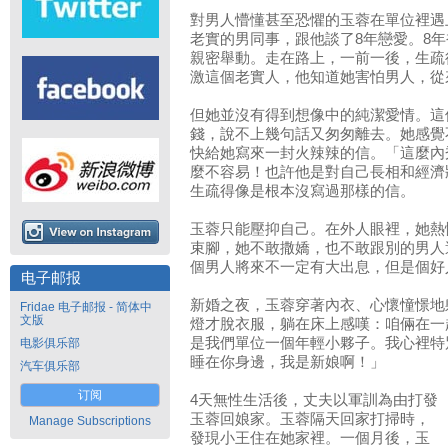
對男人懵懂甚至恐懼的玉蓉在單位裡遇
老實的男同事，跟他談了8年戀愛。8
親密舉動。走在路上，一前一後，生疏
激這個老實人，他知道她害怕男人，從
但她並沒有得到想像中的純潔愛情。這
錢，說不上幾句話又匆匆離去。她感覺
快給她寫來一封火辣辣的信。「這麼內
麼不容易！也許他是對自己長相和經濟
生疏得像是根本沒寫過那樣的信。
玉蓉只能壓抑自己。在外人眼裡，她熱
束腳，她不敢撒嬌，也不敢跟別的男人
個男人將來不一定有大出息，但是個好
电子邮报
新婚之夜，玉蓉穿著內衣、心懷憧憬地
Fridae 电子邮报 - 简体中
文版
燈才脫衣服，躺在床上感嘆：咱倆在一
是我們單位一個年輕小夥子。我心裡特
电影俱乐部
睡在你身邊，我是新娘啊！」
汽车俱乐部
订阅
4天無性生活後，丈夫以軍訓為由打發
玉蓉回娘家。玉蓉隔天回家打掃時，
Manage Subscriptions
發現小王住在她家裡。一個月後，玉