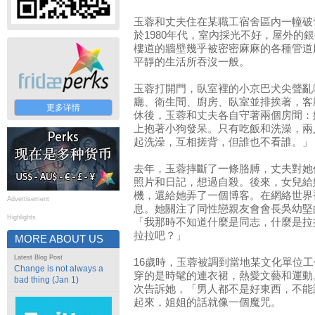
玉蓉和丈夫住在某職工宿舍區內一幢破
於1980年代，室內採光不好，屋外的
樓道的牆壁幾乎被密密麻麻的各種管道
平靜的生活所吞沒一般。
玉蓉打開門，臥室裡的小京巴犬尖聲亂
廳、衛生間、廚房、臥室並排挨著，客
更多详情
休後，玉蓉和丈夫各自守著兩個房間：
上抱著小狗發呆。只有吃飯和洗澡，兩
起洗澡，互相搓背，但誰也不看誰。」
去年，玉蓉摔斷了一條胳膊，丈夫對她
照片和日記，想過自殺。後來，女兒給
機，還給她弄了一個博客。在網絡世界
Advertisement
息。她關注了同性戀親友會會長吳幼堅
Highlights
「我那時不知道什麼是同志，什麼是拉
拉拉吧？」
MORE ABOUT US
Latest Blog Post
16歲時，玉蓉被調到當地某文化單位
Change is not always a
穿的是時髦的連衣裙，熱愛文藝和運動
bad thing (Jan 1)
次告訴她，「男人都不是好東西，不能
起來，姐姐的話就像一個魔咒。