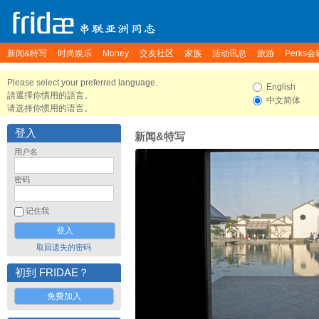
新闻&特写
时尚娱乐
Money
交友社区
家族
活动讯息
旅游
Perks会
Please select your preferred language.
English
請選擇你慣用的語言。
中文简体
请选择你惯用的语言。
登入
新闻&特写
用户名
密码
记住我
取回遗失的密码
初到 FRIDAE？
免费加入