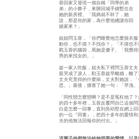
蓉回家又發現一個自稱「同學的弟
弟」的小夥子，來辦回城手續暫住在
她的新房裡。「我媽就不幹了，她
說，那是你的家，為什麼他總讓你回
娘家來？」
姐姐問玉蓉，「你們睡覺他怎麼脫衣服
動你，也不摸？不找你？」「不摸也不
戳玉蓉的腦袋，罵她是傻子。「我覺得
男的來找女的。」
趁一家人吃飯，姐夫私下裡問玉蓉丈夫
親哭成了淚人，勸玉蓉趁早離婚，離了
丈夫究竟得的什麼病，丈夫對她說，「
思。」最後，搪塞了她一句：「早洩。
「同性戀怎麼戀啊？是不是冤枉他了？
的四十多年裡，玉蓉反覆問自己這個問
白是怎麼一回事，直到吳幼堅在網上回
的一位『同妻』，把四十多年的愛情和
夫的他無法回報你的付出。」
這輩子他都無法給她想要的愛情，以及