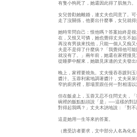
有隻小狗死了，她還因此得了肌無力。
女兒曾勸她離婚，連丈夫也同意了。可
走了沒關係，他要出什麼事，女兒就得
她時常問自己：恨他嗎？答案始終是很
在，又恨又可憐，她也覺得丈夫生不如
再沒有男孩來找他，只能一個人又痴又
夫是不是得了什麼病？「我覺得他可能
就沒有了。」兩年前，她還在家裡撞見
從睡夢中醒來，她聽見床邊的丈夫發出
晚上，家裡要燒魚。丈夫慢吞吞踱到玉
醬汁。玉蓉利索地調著醬汁，丈夫呆呆
窄的廚房裡，那場景跟任何一對相濡以
但在飯桌上，玉蓉又忍不住問丈夫，「
碗裡的飯點點頭說「是」──這樣的對
對得起我嗎？」丈夫木訥地說：「對不
這是她用一生等來的答案。
（應受訪者要求，文中部分人名為化名