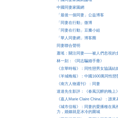
中國同妻家園網
「最後一個同妻」公益博客
「同妻在行動」微博
「同妻在行動」豆瓣小組
「華人同妻網」博客圈
同妻聯合聲明
蕭瑤：關注同妻——被人們忽視的
林一刻：《同志騙婚手冊》
《京華時報》：同性戀男女協議結
《羊城晚報》：中國1600萬同性戀
《南方人物週刊》：同妻
達達先生影評：《春風沉醉的晚上
《嘉人Marie Claire China
《城市信報》：同妻的愛播種在風
力，婚姻就是冰冷的圍城